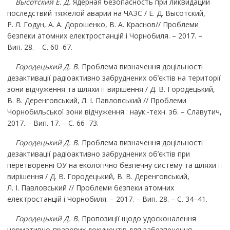
Высотский Е. Д.
Ядерная безопасность при ликвидации
последствий тяжелой аварии на ЧАЭС / Е. Д. Высотский,
Р. Л. Годун, А. А. Дорошенко, В. А. Краснов// Проблеми
безпеки атомних електростанцій і Чорнобиля. – 2017. –
Вип. 28. – С. 60–67.
Городецький
Д.
В.
Проблема визначення доцільності
дезактивації радіоактивно забруднених об’єктів на території
зони відчуження та шляхи її вирішення / Д. В. Городецький,
В. В. Деренговський, Л. І. Павловський
// Проблеми
Чорнобильської зони відчуження : наук.-техн. зб. – Славутич,
2017. – Вип. 17. – C. 66–73.
Городецький Д. В.
Проблема визначення доцільності
дезактивації радіоактивно забруднених об’єктів при
перетворенні ОУ на екологічно безпечну систему та шляхи її
вирішення / Д. В. Городецький, В. В. Деренговський,
Л. І. Павловський
// Проблеми безпеки атомних
електростанцій і Чорнобиля. – 2017. – Вип. 28. – С. 34–41.
Городецький Д. В.
Пропозиції щодо удосконалення
нормативно-правових документів для забезпечення