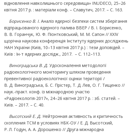
відновлення навколишнього середовища» INUDECO, 25–26
квітня 2017 р. : матеріали конф. – Славутич, 2017. – С. 163.
Борисенко В. І.
Аналіз ядерної безпеки систем зберігання
відпрацьованого ядерного палива ВВЕР / В. І. Борисенко,
В. В. Горанчук, Ю. Ф. Піонтковський, М. М. Сапон
// XХIV
щорічна наукова конференція Інституту ядерних досліджень
НАН України (Київ, 10–13 квітня 2017 р.) : тези доповідей. –
Київ : Ін-т ядерних дослідж., 2017. – С. 112–113.
Виноградська В. Д.
Удосконалення методології
радіоекологічного моніторингу шляхом проведення
превентивної радіоекологічної оцінки території /
В. Д. Виноградська, Б. С. Прістер, Т. Д. Лев, О. Г. Тищенко
//
наук.-практ. конф. із міжнародною участю
«Радіоекологія-2017», 24–26 квітня 2017 р. : зб. статей. –
Київ. – 2017. – С. 40.
Высотский Е. Д.
Нейтронная активность и критичность
скопления ТСМ в условиях НБК-ОУ / Е. Д. Высотский,
Р. Л. Годун, А. А. Дорошенко
// Друга міжнародна