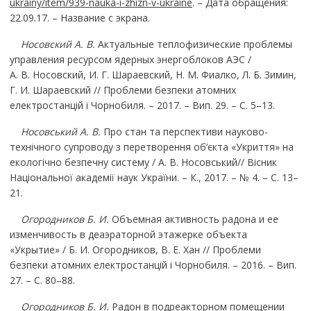
ukrainy/item/939-nauka-i-zhizn-v-ukraine
. – Дата обращения:
22.09.17. – Название с экрана.
Носовский
А. В.
Актуальные теплофизические проблемы
управления ресурсом ядерных энергоблоков АЭС /
А. В. Носовский, И. Г. Шараевский, Н. М. Фиалко, Л. Б. Зимин,
Г. И. Шараевский // Проблеми безпеки атомних
електростанцій і Чорнобиля. – 2017. – Вип. 29. – C. 5–13.
Носовський А. В.
Про стан та перспективи науково-
технічного супроводу з перетворення об’єкта «Укриття» на
екологічно безпечну систему / А. В. Носовський// Вісник
Національної академії наук України. – К., 2017. – № 4. – С. 13–
21.
Огородников Б. И.
Объемная активность радона и ее
изменчивость в деаэраторной этажерке объекта
«Укрытие» / Б. И. Огородников, В. Е. Хан
// Проблеми
безпеки атомних електростанцій і Чорнобиля. – 2016. – Вип.
27. – С. 80–88.
Огородников Б. И.
Радон в подреакторном помещении