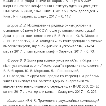
базальтової фібри насиченої бором / В. І. Гулік // XХIV
щорічна наукова конференція Інституту ядерних досліджень
НАН України (Київ, 10–13 квітня 2017 р.) : тези доповідей. –
Київ : Ін-т ядерних дослідж., 2017. – С. 117.
Егоров В. В.
Исследование радиационных условий в
основном объеме НБК-ОУ после установки конструкций
Арки в проектное положение / В. В. Егоров, Ю. В. Морозов,
Л. И. Павловский, А. А. Холодюк // XV конференция по физике
высоких энергий, ядерной физике и ускорителям, 21–24
марта 2017 г. : материалы конф. – Харьков, 2017. – С. 73.
Єгоров В. В.
Зміна радіаційних умов на об’єкті «Укриття»
після установки арочної конструкції в проектне положення /
В. В. Єгоров, Ю. В. Морозов, Л. І. Павловський,
А. О. Холодюк
// Друга міжнародна конференція «Проблеми
зняття з експлуатації об’єктів ядерної енергетики та
відновлення навколишнього середовища» INUDECO, 25–26
квітня 2017 р. : матеріали конф. – Славутич, 2017. – С. 201.
Калиновский А К.
Применение двухслойных композиций
волокнистых фильтров при мониторинге радиоактивных