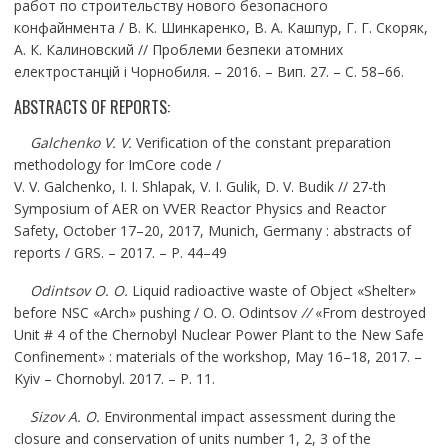
работ по строительству нового безопасного
конфайнмента / В. К. Шинкаренко, В. А. Кашпур, Г. Г. Скоряк,
А. К. Калиновский
// Проблеми безпеки атомних
електростанцій і Чорнобиля. – 2016. – Вип. 27. – С. 58–66.
ABSTRACTS OF REPORTS:
Galchenko V
.
V
.
Verification of the constant preparation
methodology for ImCore code /
V. V. Galchenko, I. I. Shlapak, V. I. Gulik, D. V. Budik
// 27-th
Symposium of AER on VVER Reactor Physics and Reactor
Safety, October 17–20, 2017, Munich, Germany : abstracts of
reports / GRS. – 2017. – P. 44–49
Odintsov O. O.
Liquid radioactive waste of Object «Shelter»
before NSC «Arch» pushing / O. O. Odintsov
//
«From destroyed
Unit # 4 of the Chernobyl Nuclear Power Plant to the New Safe
Confinement» : materials of the workshop, May 16–18, 2017. –
Kyiv – Chornobyl. 2017. – P. 11.
Sizov A. O.
Environmental impact assessment during the
closure and conservation of units number 1, 2, 3 of the