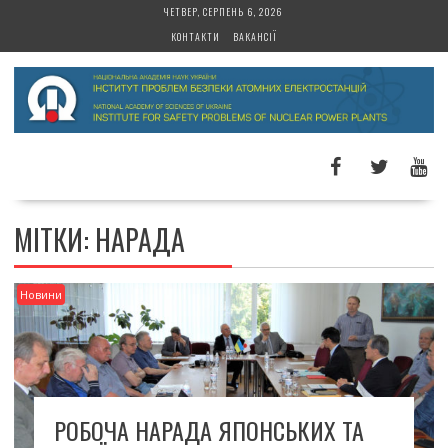
S
ЧЕТВЕР, СЕРПЕНЬ 6, 2026
k
КОНТАКТИ
ВАКАНСІЇ
i
p
t
o
c
o
n
t
МІТКИ: НАРАДА
e
n
t
Новини
РОБОЧА НАРАДА ЯПОНСЬКИХ ТА