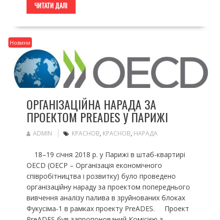
ЧИТАТИ ДАЛІ
Новини
ОРГАНІЗАЦІЙНА НАРАДА ЗА
ПРОЕКТОМ PREADES У ПАРИЖІ
ADMIN
КРАСНОВ
,
КРАСНОВ
,
НАРАДА
18–19 січня 2018 р. у Парижі в штаб-квартирі
OECD (ОЕСР – Організація економічного
співробітництва і розвитку) було проведено
організаційну нараду за проектом попереднього
вивчення аналізу палива в зруйнованих блоках
Фукусіма-1 в рамках проекту PreADES. Проект
PreADES був запропонований Комісією з