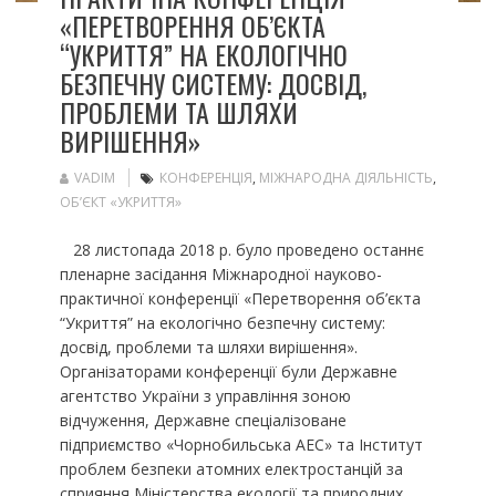
«ПЕРЕТВОРЕННЯ ОБ’ЄКТА
“УКРИТТЯ” НА ЕКОЛОГІЧНО
БЕЗПЕЧНУ СИСТЕМУ: ДОСВІД,
ПРОБЛЕМИ ТА ШЛЯХИ
ВИРІШЕННЯ»
VADIM
КОНФЕРЕНЦІЯ
,
МІЖНАРОДНА ДІЯЛЬНІСТЬ
,
ОБ’ЄКТ «УКРИТТЯ»
28 листопада 2018 р. було проведено останнє
пленарне засідання Міжнародної науково-
практичної конференції «Перетворення об’єкта
“Укриття” на екологічно безпечну систему:
досвід, проблеми та шляхи вирішення».
Організаторами конференції були Державне
агентство України з управління зоною
відчуження, Державне спеціалізоване
підприємство «Чорнобильська АЕС» та Інститут
проблем безпеки атомних електростанцій за
сприяння Міністерства екології та природних