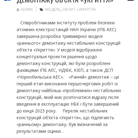
ADMIN
МОДЕЛЬ
,
ОБ’ЄКТ «УКРИТТЯ»
Співробітниками Інституту проблем безпеки
атомних електростанцій НАН України (ІПБ АЕС)
завершена розробка тривимірної моделі
«раннього» демонтажу нестабільних конструкцій
об’єкта «Укриття». У моделі відображені
концептуальні проектні рішення щодо
демонтажу конструкцій, які були розроблені
фахівцями ІПБ АЕС, НДІБК, КІЕП, а також ДСП
«Чорнобильська АЕС». «Ранній» демонтаж – це
перший етап виконання першочергових робіт із
демонтажу найбільш «проблемних» нестабільних
конструкцій, який має розпочатися відразу після
введення в експлуатацію НБК і бути завершений
до кінця 2023 року. Перелік нестабільних
конструкцій об’єкта «Укриття», що підлягають
«ранньому» демонтажу, був визначений за
результатами оцінки…