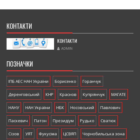
КОНТАКТИ
КОНТАКТИ
ADMIN
ПОЗНАЧКИ
ІПБ АЕС НАН України
Борисенко
Горанчук
Деренговський
КНР
Краснов
Купріянчук
МАГАТЕ
НАНУ
НАН України
НБК
Носовський
Павлович
Паскевич
Патон
Президіум
Рудько
Сватюк
Сізов
УЯТ
Фукусіма
ЦСВЯП
Чорнобильська зона