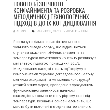
НОВОГО БЕЗПЕЧНОГО
КОНФАЙНМЕНТА ТА РОЗРОБКА
МЕТОДИЧНИХ І ТЕХНОЛОГІЧНИХ
ПІДХОДІВ ДО ЇХ КОНДИЦІЮВАННЯ
ADMIN
ГАБЄЛКОВ
,
ОБ’ЄКТ «УКРИТТЯ»
,
ПВМ
Розглянуто кілька варіантів первинного
хімічного складу коріуму, що відрізняються
ступенем окислення хімічних елементів та
температурою початкового контакту розплаву з
металевою підлогою приміщення 305/2.
Моделювання наслідків взаємодії коріуму з
компонентами термічно деградованого бетону
(легкими оксидами) та металевих конструкцій
(сталей різних марок) проведено з урахуванням
функціональної залежності щільності
взаємодіючих компонентів у рідкому стані від
температури. Визначені основні елементи, що
мають бути включені в модель матеріального