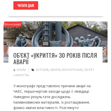
ЧИТАТИ ДАЛІ
Монографії
ОБ’ЄКТ «УКРИТТЯ» 30 РОКІВ ПІСЛЯ
АВАРІЇ
VADIM
30 РОКІВ
,
АВАРІЯ
,
МОНОГРАФІЯ
,
ОБ’ЄКТ
«УКРИТТЯ»
У монографії представлено причини аварії на
ЧАЕС, першочергові заходи щодо її ліквідації.
Наведено результати досліджень
паливновмісних матеріалів, їх розташування,
фізико-хімічні властивості. Розглянуто