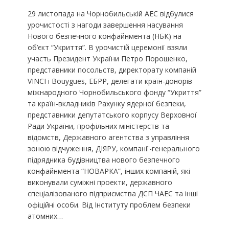
29 листопада на Чорнобильській АЕС відбулися
урочистості з нагоди завершення насування
Нового безпечного конфайнмента (НБК) на
об’єкт “Укриття”. В урочистій церемонії взяли
участь Президент України Петро Порошенко,
представники посольств, директорату компаній
VINCI і Bouygues, ЕБРР, делегати країн-донорів
міжнародного Чорнобильського фонду “Укриття”
та країн-вкладників Рахунку ядерної безпеки,
представники депутатського корпусу Верховної
Ради України, профільних міністерств та
відомств, Державного агентства з управління
зоною відчуження, ДІЯРУ, компанії-генерального
підрядника будівництва нового безпечного
конфайнмента “НОВАРКА”, інших компаній, які
виконували суміжні проекти, державного
спеціалізованого підприємства ДСП ЧАЕС та інші
офіційні особи. Від Інституту проблем безпеки
атомних…