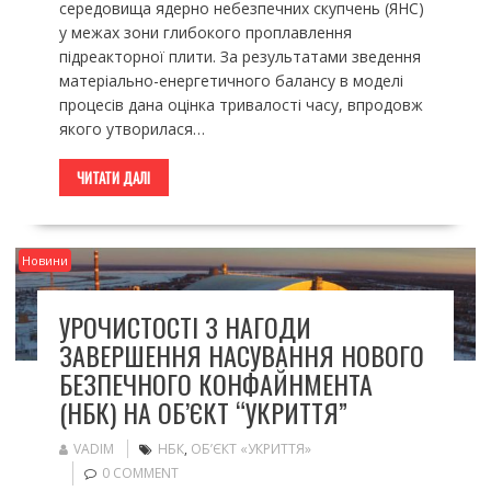
середовища ядерно небезпечних скупчень (ЯНС)
у межах зони глибокого проплавлення
підреакторної плити. За результатами зведення
матеріально-енергетичного балансу в моделі
процесів дана оцінка тривалості часу, впродовж
якого утворилася…
ЧИТАТИ ДАЛІ
Новини
УРОЧИСТОСТІ З НАГОДИ
ЗАВЕРШЕННЯ НАСУВАННЯ НОВОГО
БЕЗПЕЧНОГО КОНФАЙНМЕНТА
(НБК) НА ОБ’ЄКТ “УКРИТТЯ”
VADIM
НБК
,
ОБ’ЄКТ «УКРИТТЯ»
0 COMMENT