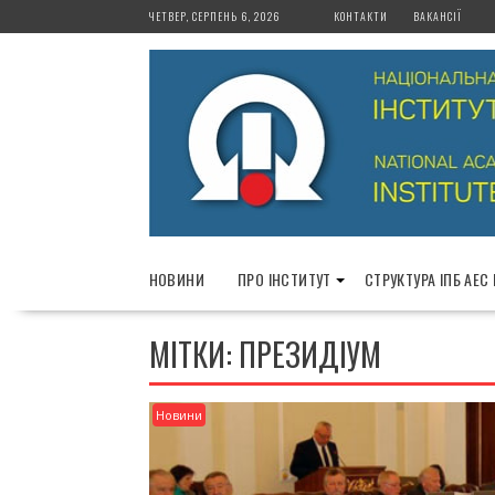
S
ЧЕТВЕР, СЕРПЕНЬ 6, 2026
КОНТАКТИ
ВАКАНСІЇ
k
i
p
t
o
c
o
n
t
e
НОВИНИ
ПРО ІНСТИТУТ
СТРУКТУРА ІПБ АЕС
n
t
МІТКИ: ПРЕЗИДІУМ
Новини