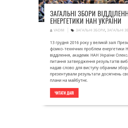
ЗАГАЛЬНІ ЗБОРИ ВІДДІЛЕН
ЕНЕРГЕТИКИ НАН УКРАЇНИ
VADIM
ЗАГАЛЬНІ ЗБОРИ
,
ЗАГАЛЬНІ З
13 грудня 2016 року у великій залі През
фізико-технічних проблем енергетики НА
відділення, академік НАН України Олек
питання затвердження результатів вибо
надав слово для виступу обраним збора
презентували результати досягнень свої
плани на майбутнє.
ЧИТАТИ ДАЛІ