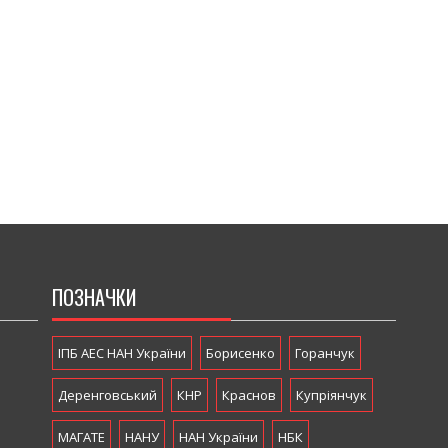
ПОЗНАЧКИ
ІПБ АЕС НАН України
Борисенко
Горанчук
Деренговський
КНР
Краснов
Купріянчук
МАГАТЕ
НАНУ
НАН України
НБК