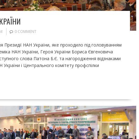
КРАЇНИ
УМ
0 COMMENT
ня Президії НАН України, яке проходило під головуванням
деміка НАН України, Героя України Бориса Євгеновича
тупного слова Патона Б.Є. та нагородження відзнаками
 України і Центрального комітету профспілки