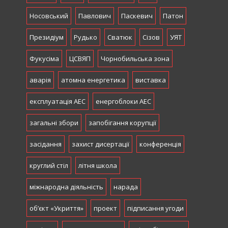
Носовський
Павлович
Паскевич
Патон
Президіум
Рудько
Сватюк
Сізов
УЯТ
Фукусіма
ЦСВЯП
Чорнобильська зона
аварія
атомна енергетика
виставка
експлуатація АЕС
енергоблоки АЕС
загальні збори
запобігання корупції
засідання
захист дисертації
конференція
круглий стіл
літня школа
міжнародна діяльність
нарада
об’єкт «Укриття»
проект
підписання угоди