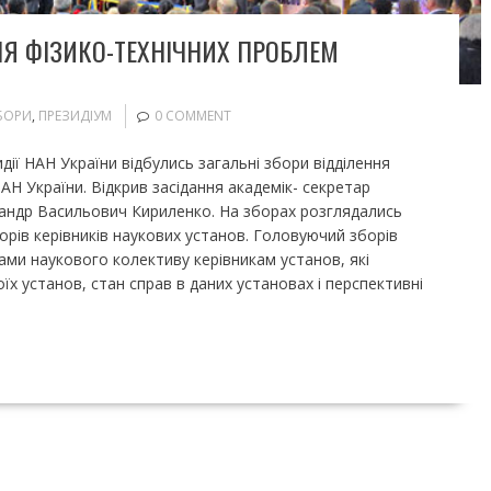
НЯ ФІЗИКО-ТЕХНІЧНИХ ПРОБЛЕМ
БОРИ
,
ПРЕЗИДІУМ
0 COMMENT
идії НАН України відбулись загальні збори відділення
Н України. Відкрив засідання академік- секретар
сандр Васильович Кириленко. На зборах розглядались
рів керівників наукових установ. Головуючий зборів
ми наукового колективу керівникам установ, які
х установ, стан справ в даних установах і перспективні