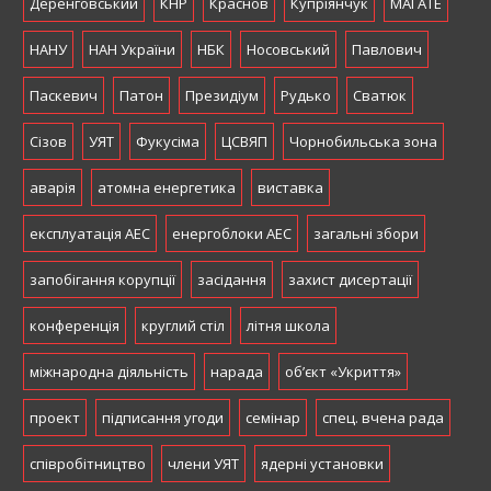
Деренговський
КНР
Краснов
Купріянчук
МАГАТЕ
НАНУ
НАН України
НБК
Носовський
Павлович
Паскевич
Патон
Президіум
Рудько
Сватюк
Сізов
УЯТ
Фукусіма
ЦСВЯП
Чорнобильська зона
аварія
атомна енергетика
виставка
експлуатація АЕС
енергоблоки АЕС
загальні збори
запобігання корупції
засідання
захист дисертації
конференція
круглий стіл
літня школа
міжнародна діяльність
нарада
об’єкт «Укриття»
проект
підписання угоди
семінар
спец. вчена рада
співробітництво
члени УЯТ
ядерні установки