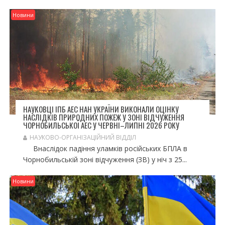
Новини
НАУКОВЦІ ІПБ АЕС НАН УКРАЇНИ ВИКОНАЛИ ОЦІНКУ
НАСЛІДКІВ ПРИРОДНИХ ПОЖЕЖ У ЗОНІ ВІДЧУЖЕННЯ
ЧОРНОБИЛЬСЬКОЇ АЕС У ЧЕРВНІ–ЛИПНІ 2026 РОКУ
НАУКОВО-ОРГАНІЗАЦІЙНИЙ ВІДДІЛ
Внаслідок падіння уламків російських БПЛА в
Чорнобильській зоні відчуження (ЗВ) у ніч з 25...
Новини