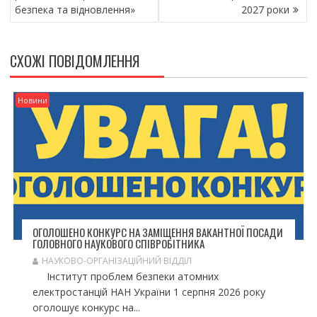
І
безпека та відновлення»
2027 роки
Г
А
Ц
СХОЖІ ПОВІДОМЛЕННЯ
І
Я
З
Новини
А
П
И
С
І
В
ОГОЛОШЕНО КОНКУРС НА ЗАМІЩЕННЯ ВАКАНТНОЇ ПОСАДИ
ГОЛОВНОГО НАУКОВОГО СПІВРОБІТНИКА
НАУКОВО-ОРГАНІЗАЦІЙНИЙ ВІДДІЛ
Інститут проблем безпеки атомних
електростанцій НАН України 1 серпня 2026 року
оголошує конкурс на...