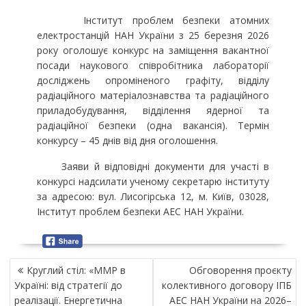
Інститут проблем безпеки атомних
електростанцій НАН України з 25 березня 2026
року оголошує конкурс на заміщення вакантної
посади наукового співробітника лабораторії
досліджень опроміненого графіту, відділу
радіаційного матеріалознавства та радіаційного
приладобудування, відділення ядерної та
радіаційної безпеки (одна вакансія). Термін
конкурсу – 45 днів від дня оголошення.
Заяви й відповідні документи для участі в
конкурсі надсилати ученому секретарю інституту
за адресою: вул. Лисогірська 12, м. Київ, 03028,
Інститут проблем безпеки АЕС НАН України.
Н
Круглий стіл: «ММР в
Обговорення проєкту
А
Україні: від стратегії до
колективного договору ІПБ
В
реалізації. Енергетична
АЕС НАН України на 2026–