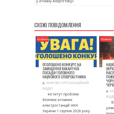
у атомну енергетику»
І
Г
А
Ц
СХОЖІ ПОВІДОМЛЕННЯ
І
Я
З
Новини
Новини
А
П
И
С
ОГОЛОШЕНО КОНКУРС НА
НАУК
І
ЗАМІЩЕННЯ ВАКАНТНОЇ
УКРА
В
ПОСАДИ ГОЛОВНОГО
НАС
НАУКОВОГО СПІВРОБІТНИКА
ПОЖЕ
ЧОРН
НАУКОВО-ОРГАНІЗАЦІЙНИЙ
ЧЕРВ
ВІДДІЛ
НА
Інститут проблем
ВІДД
безпеки атомних
Вна
електростанцій НАН
улам
України 1 серпня 2026 року
Чорн