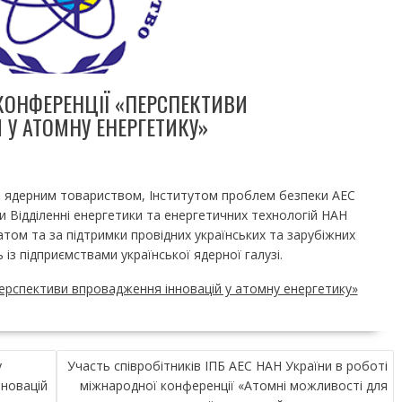
КОНФЕРЕНЦІЇ «ПЕРСПЕКТИВИ
У АТОМНУ ЕНЕРГЕТИКУ»
м ядерним товариством, Інститутом проблем безпеки АЕС
 Відділенні енергетики та енергетичних технологій НАН
том та за підтримки провідних українських та зарубіжних
 із підприємствами української ядерної галузі.
ерспективи впровадження інновацій у атомну енергетику»
у
Участь співробітників ІПБ АЕС НАН України в роботі
новацій
міжнародної конференції «Атомні можливості для