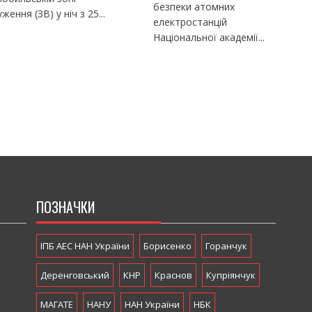
безпеки атомних
уження (ЗВ) у ніч з 25...
електростанцій
Національної академії...
ПОЗНАЧКИ
ІПБ АЕС НАН України
Борисенко
Горанчук
Деренговський
КНР
Краснов
Купріянчук
МАГАТЕ
НАНУ
НАН України
НБК