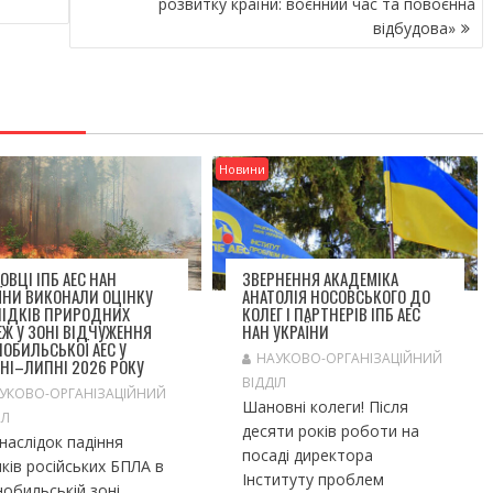
розвитку країни: воєнний час та повоєнна
відбудова»
Новини
ОВЦІ ІПБ АЕС НАН
ЗВЕРНЕННЯ АКАДЕМІКА
ЇНИ ВИКОНАЛИ ОЦІНКУ
АНАТОЛІЯ НОСОВСЬКОГО ДО
ЛІДКІВ ПРИРОДНИХ
КОЛЕГ І ПАРТНЕРІВ ІПБ АЕС
Ж У ЗОНІ ВІДЧУЖЕННЯ
НАН УКРАЇНИ
ОБИЛЬСЬКОЇ АЕС У
НАУКОВО-ОРГАНІЗАЦІЙНИЙ
НІ–ЛИПНІ 2026 РОКУ
ВІДДІЛ
УКОВО-ОРГАНІЗАЦІЙНИЙ
Шановні колеги! Після
ІЛ
десяти років роботи на
слідок падіння
посаді директора
ків російських БПЛА в
Інституту проблем
обильській зоні