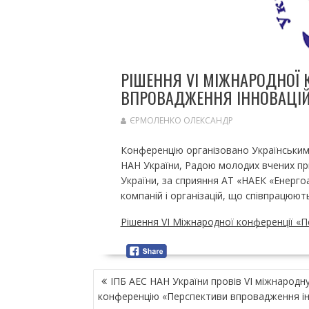
РІШЕННЯ VІ МІЖНАРОДНОЇ 
ВПРОВАДЖЕННЯ ІННОВАЦІЙ 
ЄРМОЛЕНКО ОЛЕКСАНДР
Конференцію організовано Українськи
НАН України, Радою молодих вчених при
України, за сприяння АТ «НАЕК «Енергоа
компаній і організацій, що співпрацюють
Рішення VІ Міжнародної конференції «П
Н
ІПБ АЕС НАН України провів VI міжнародн
А
конференцію «Перспективи впровадження ін
В