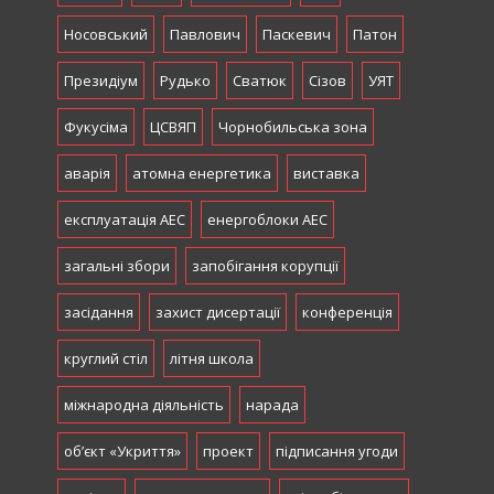
Носовський
Павлович
Паскевич
Патон
Президіум
Рудько
Сватюк
Сізов
УЯТ
Фукусіма
ЦСВЯП
Чорнобильська зона
аварія
атомна енергетика
виставка
експлуатація АЕС
енергоблоки АЕС
загальні збори
запобігання корупції
засідання
захист дисертації
конференція
круглий стіл
літня школа
міжнародна діяльність
нарада
об’єкт «Укриття»
проект
підписання угоди