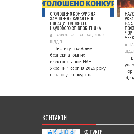
П
И
ОГОЛОШЕНО КОНКУРС НА
НАУК
С
ЗАМІЩЕННЯ ВАКАНТНОЇ
УКРА
І
ПОСАДИ ГОЛОВНОГО
НАС
В
НАУКОВОГО СПІВРОБІТНИКА
ПОЖЕ
ЧОРН
НАУКОВО-ОРГАНІЗАЦІЙНИЙ
ЧЕРВ
ВІДДІЛ
НА
Інститут проблем
ВІДД
безпеки атомних
Вна
електростанцій НАН
улам
України 1 серпня 2026 року
Чорн
оголошує конкурс на...
відч
КОНТАКТИ
КОНТАКТИ