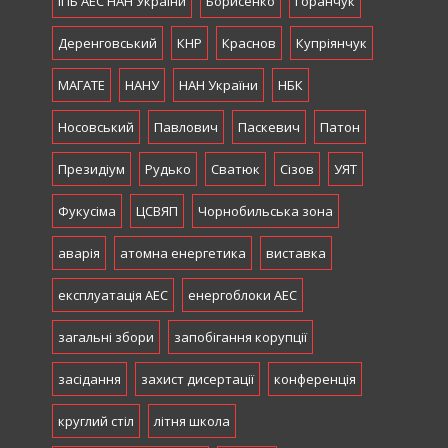
ІПБ АЕС НАН України
Борисенко
Горанчук
Деренговський
КНР
Краснов
Купріянчук
МАГАТЕ
НАНУ
НАН України
НБК
Носовський
Павлович
Паскевич
Патон
Президіум
Рудько
Сватюк
Сізов
УЯТ
Фукусіма
ЦСВЯП
Чорнобильська зона
аварія
атомна енергетика
виставка
експлуатація АЕС
енергоблоки АЕС
загальні збори
запобігання корупції
засідання
захист дисертації
конференція
круглий стіл
літня школа