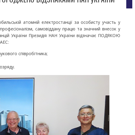
льській атомній електростанції за особисту участь у
ий професіоналізм, самовіддану працю та значний внесок у
анцій України Президія НАН України відзначає ПОДЯКОЮ
АЕС:
кового співробітника;
озряду.