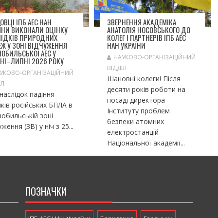
ОВЦІ ІПБ АЕС НАН
ЗВЕРНЕННЯ АКАДЕМІКА
ЇНИ ВИКОНАЛИ ОЦІНКУ
АНАТОЛІЯ НОСОВСЬКОГО ДО
ЛІДКІВ ПРИРОДНИХ
КОЛЕГ І ПАРТНЕРІВ ІПБ АЕС
Ж У ЗОНІ ВІДЧУЖЕННЯ
НАН УКРАЇНИ
ОБИЛЬСЬКОЇ АЕС У
НАУКОВО-ОРГАНІЗАЦІЙНИЙ
НІ–ЛИПНІ 2026 РОКУ
ВІДДІЛ
УКОВО-ОРГАНІЗАЦІЙНИЙ
Шановні колеги! Після
ІЛ
десяти років роботи на
слідок падіння
посаді директора
ків російських БПЛА в
Інституту проблем
обильській зоні
безпеки атомних
уження (ЗВ) у ніч з 25...
електростанцій
Національної академії...
ПОЗНАЧКИ