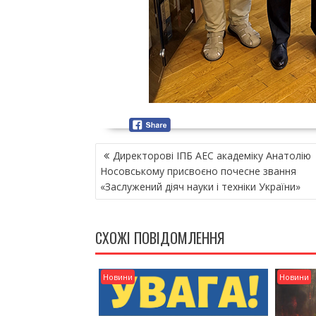
Н
Директорові ІПБ АЕС академіку Анатолію
А
Носовському присвоєно почесне звання
В
«Заслужений діяч науки і техніки України»
І
Г
А
СХОЖІ ПОВІДОМЛЕННЯ
Ц
І
Я
Новини
Новини
З
А