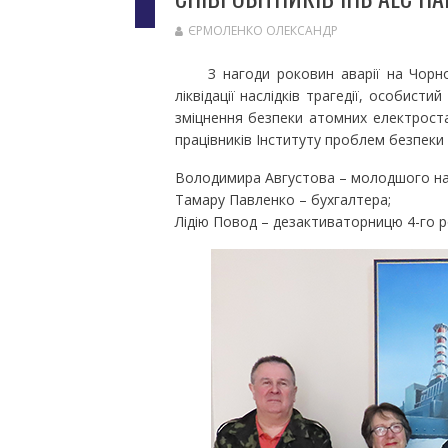
ЄРМОЛЕНКО ОЛЕКСАНДР
З нагоди роковин аварії на Чорноби
ліквідації наслідків трагедії, особист
зміцнення безпеки атомних електрост
працівників Інституту проблем безпеки 
Володимира Августова – молодшого нау
Тамару Павленко – бухгалтера;
Лідію Повод – дезактиваторницю 4-го р