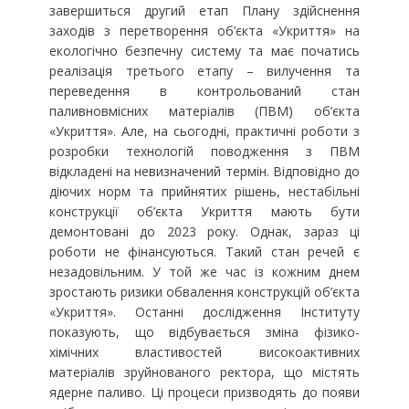
завершиться другий етап Плану здійснення
заходів з перетворення об’єкта «Укриття» на
екологічно безпечну систему та має початись
реалізація третього етапу – вилучення та
переведення в контрольований стан
паливновмісних матеріалів (ПВМ) об’єкта
«Укриття». Але, на сьогодні, практичні роботи з
розробки технологій поводження з ПВМ
відкладені на невизначений термін. Відповідно до
діючих норм та прийнятих рішень, нестабільні
конструкції об’єкта Укриття мають бути
демонтовані до 2023 року. Однак, зараз ці
роботи не фінансуються. Такий стан речей є
незадовільним. У той же час із кожним днем
зростають ризики обвалення конструкцій об’єкта
«Укриття». Останні дослідження Інституту
показують, що відбувається зміна фізико-
хімічних властивостей високоактивних
матеріалів зруйнованого ректора, що містять
ядерне паливо. Ці процеси призводять до появи