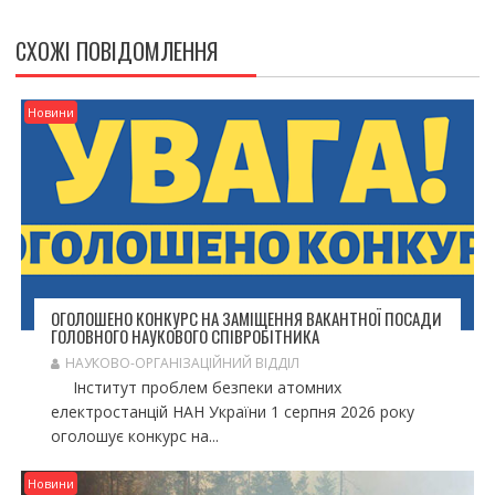
Г
А
СХОЖІ ПОВІДОМЛЕННЯ
Ц
І
Я
Новини
З
А
П
И
С
І
В
ОГОЛОШЕНО КОНКУРС НА ЗАМІЩЕННЯ ВАКАНТНОЇ ПОСАДИ
ГОЛОВНОГО НАУКОВОГО СПІВРОБІТНИКА
НАУКОВО-ОРГАНІЗАЦІЙНИЙ ВІДДІЛ
Інститут проблем безпеки атомних
електростанцій НАН України 1 серпня 2026 року
оголошує конкурс на...
Новини