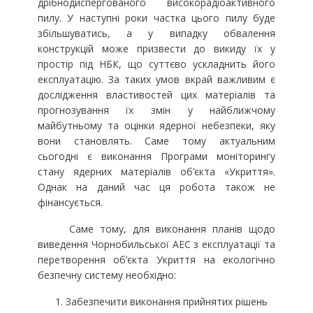
дрібнодиспергованого високорадіоактивного
пилу. У наступні роки частка цього пилу буде
збільшуватись, а у випадку обвалення
конструкцій може призвести до викиду їх у
простір під НБК, що суттєво ускладнить його
експлуатацію. За таких умов вкрай важливим є
дослідження властивостей цих матеріалів та
прогнозування їх змін у найближчому
майбутньому та оцінки ядерної небезпеки, яку
вони становлять. Саме тому актуальним
сьогодні є виконання Програми моніторингу
стану ядерних матеріалів об’єкта «Укриття».
Однак на даний час ця робота також не
фінансується.
Саме тому, для виконання планів щодо
виведення Чорнобильської АЕС з експлуатації та
перетворення об’єкта Укриття на екологічно
безпечну систему необхідно:
Забезпечити виконання прийнятих рішень