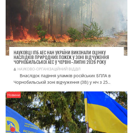
НАУКОВЦІ ІПБ АЕС НАН УКРАЇНИ ВИКОНАЛИ ОЦІНКУ
НАСЛІДКІВ ПРИРОДНИХ ПОЖЕЖ У ЗОНІ ВІДЧУЖЕННЯ
ЧОРНОБИЛЬСЬКОЇ АЕС У ЧЕРВНІ–ЛИПНІ 2026 РОКУ
НАУКОВО-ОРГАНІЗАЦІЙНИЙ ВІДДІЛ
Внаслідок падіння уламків російських БПЛА в
Чорнобильській зоні відчуження (ЗВ) у ніч з 25...
Новини