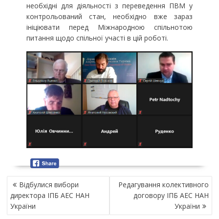
необхідні для діяльності з переведення ПВМ у
контрольований стан, необхідно вже зараз
ініціювати перед Міжнародною спільнотою
питання щодо спільної участі в цій роботі.
Н
Відбулися вибори
Редагування колективного
А
директора ІПБ АЕС НАН
договору ІПБ АЕС НАН
В
України
України
І