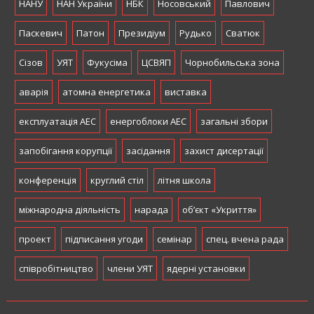
НАНУ
НАН України
НБК
Носовський
Павлович
Паскевич
Патон
Президіум
Рудько
Сватюк
Сізов
УЯТ
Фукусіма
ЦСВЯП
Чорнобильська зона
аварія
атомна енергетика
виставка
експлуатація АЕС
енергоблоки АЕС
загальні збори
запобігання корупції
засідання
захист дисертації
конференція
круглий стіл
літня школа
міжнародна діяльність
нарада
об’єкт «Укриття»
проект
підписання угоди
семінар
спец. вчена рада
співробітництво
члени УЯТ
ядерні установки