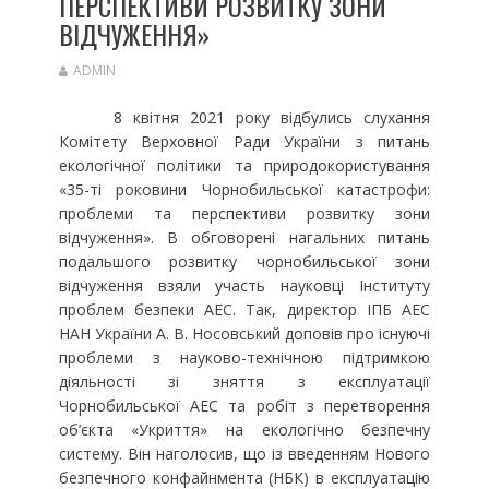
ПЕРСПЕКТИВИ РОЗВИТКУ ЗОНИ
ВІДЧУЖЕННЯ»
ADMIN
8 квітня 2021 року відбулись слухання
Комітету Верховної Ради України з питань
екологічної політики та природокористування
«35-ті роковини Чорнобильської катастрофи:
проблеми та перспективи розвитку зони
відчуження». В обговорені нагальних питань
подальшого розвитку чорнобильської зони
відчуження взяли участь науковці Інституту
проблем безпеки АЕС. Так, директор ІПБ АЕС
НАН України А. В. Носовський доповів про існуючі
проблеми з науково-технічною підтримкою
діяльності зі зняття з експлуатації
Чорнобильської АЕС та робіт з перетворення
об’єкта «Укриття» на екологічно безпечну
систему. Він наголосив, що із введенням Нового
безпечного конфайнмента (НБК) в експлуатацію