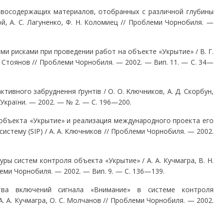
восодержащих материалов, отобранных с различ­ной глубины
вой, А. С. Лагуненко, Ф. Н. Коломиец // Проблеми Чорнобиля. —
ми рисками при проведении работ на объекте «Укрытие» / В. Г.
И. Стоянов // Проблеми Чорно­биля. — 2002. — Вип. 11. — С. 34—
ктивного забруднення ґрунтів / О. О. Kлючни­ков, А. Д. Скорбун,
Н України. — 2002. — № 2. — С. 196—200.
объекта «Укрытие» и реализация международ­ного проекта его
стему (SIP) / А. А. Ключни­ков // Проблеми Чорнобиля. — 2002.
ры систем контроля объекта «Укрытие» / А. А. Кучмагра, В. Н.
блеми Чорнобиля. — 2002. — Вип. 9. — С. 136—139.
тва включений сигнала «Внимание» в системе контроля
 А. Кучмагра, О. С. Молчанов // Проблеми Чор­нобиля. — 2002.