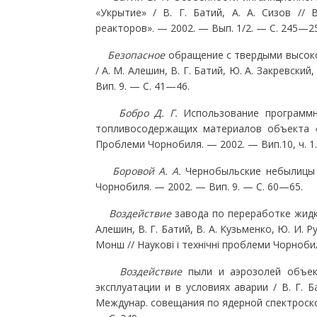
«Укрытие» / В. Г. Батий, А. А. Сизов //
реакторов». — 2002. — Вып. 1/2. — С. 245—25
Безопасное
обращение с твердыми высок
/ А. М. Алешин, В. Г. Батий, Ю. А. Закревски
Вип. 9. — С. 41—46.
Бобро Д. Г.
Использование программн
топливосодержащих материалов объекта «У
Проблеми Чорнобиля. — 2002. — Вип.10, ч. 1
Боровой А. А.
Чернобыльские небылицы /
Чорнобиля. — 2002. — Вип. 9. — С. 60—65.
Воздействие
завода по переработке жидк
Алешин, В. Г. Батий, В. А. Кузьменко, Ю. И. Р
Монш // Наукові і технічні проблеми Чорнобил
Воздействие
пыли и аэрозолей объе
эксплуатации и в условиях аварии / В. Г. Бат
Междунар. совещания по ядерной спектроскоп