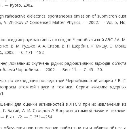
 T. — Kyoto, 2002.
gh radioactive dielectrics: spontaneous emission of submicron dust
kov, V. Zhidkov // Condensed Matter Physics. — 2002. — Vol. 5, Nо.
тке жидких радиоактивных отходов Чернобыль­ской АЭС / А. М.
менко, В. М. Рудько, А. А. Сизов, В. Н. Щербин, Ф. Мишу, О. Монш
К., 2002. — С. 171—182.
ння локальних скупчень рідких радіоактивних відходів об’єкта
 Проблеми Чорнобиля. — 2002. — Вип. 11. — С. 45—50.
чах по ликвидации последствий Чернобыльской аварии / В. Г.
 Вопросы атомной науки и техники. Се­рия: «Физика ядерных
1.
шений для оценки активностей в ЛТСМ при их извлечении из
Г. Батий, А. И. Стоянов // Во­просы атомной науки и техники.
 — Вып. 1/2. — С. 251—254.
о облучения при проведении работ внутри и вблизи объекта