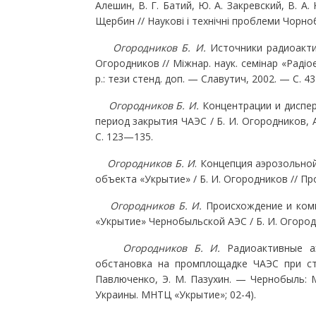
Алешин, В. Г. Батий, Ю. А. Закревский, В. А.
Щербин // Наукові і технічні проблеми Чорно
Огородников Б. И.
Источники радиоакти
Огородников // Мiжнар. наук. семінар «Радi
р.: тези стенд. доп. — Славутич, 2002. — С. 4
Огородников Б. И.
Концентрации и диспер
период закрытия ЧАЭС / Б. И. Огородников, А
С. 123—135.
Огородников Б. И
. Концепция аэрозольно
объекта «Укрытие» / Б. И. Огородников // Пр
Огородников Б. И.
Происхождение и ком
«Укрытие» Чернобыльской АЭС / Б. И. Огородн
Огородников Б. И.
Радиоактивные а
обстановка на промплощадке ЧАЭС при стр
Павлюченко, Э. М. Пазухин. — Чернобыль: 
Украины. МНТЦ «Укрытие»; 02-4).