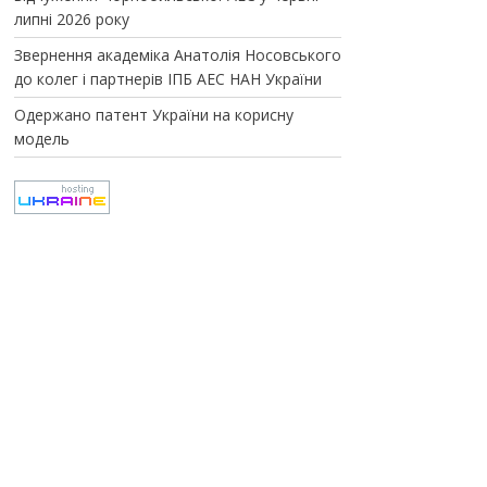
липні 2026 року
Звернення академіка Анатолія Носовського
до колег і партнерів ІПБ АЕС НАН України
Одержано патент України на корисну
модель