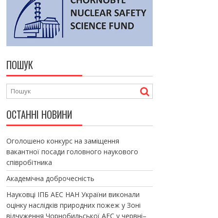
ПОШУК
ОСТАННІ НОВИНИ
Оголошено конкурс на заміщення
вакантної посади головного наукового
співробітника
Академічна доброчесність
Науковці ІПБ АЕС НАН України виконали
оцінку наслідків природних пожеж у Зоні
відчуження Чорнобильської АЕС у червні–