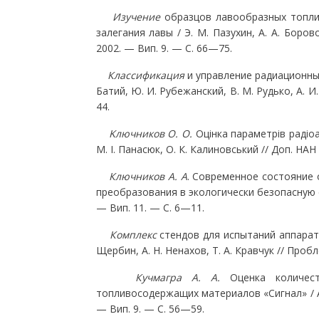
Изучение
образцов лавообразных топли
залегания лавы / Э. М. Пазухин, А. А. Боро
2002. — Вип. 9. — С. 66—75.
Классификация
и управление радиационны
Батий, Ю. И. Рубежанский, В. М. Рудько, А. 
44.
Kлючников О. О.
Оцінка параметрів радіоа
М. І. Панасюк, О. К. Калиновський // Доп. НА
Ключников А. А
. Современное состояние 
преобразования в экологически безопасную си
— Вип. 11. — С. 6—11.
Комплекс
стендов для испытаний аппарату
Щербин, А. Н. Ненахов, Т. А. Кравчук // Про
Кучмагра А. А.
Оценка количес
топливосодержащих материалов «Сигнал» / А.
— Вип. 9. — С. 56—59.