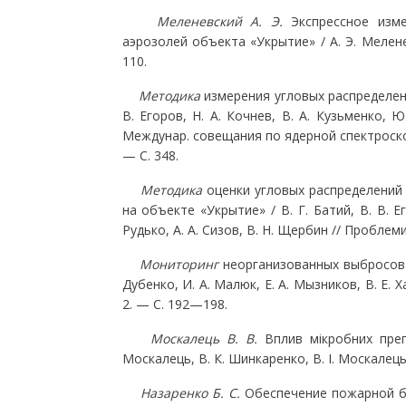
Меленевский А. Э.
Экспрессное изм
аэрозолей объекта «Укрытие» / А. Э. Мелен
110.
Методика
измерения угловых распределени
В. Егоров, Н. А. Кочнев, В. А. Кузьменко, Ю.
Междунар. совещания по ядерной спектроскоп
— С. 348.
Методика
оценки угловых распределений
на объекте «Укрытие» / В. Г. Батий, В. В. Ег
Рудько, А. А. Сизов, В. Н. Щербин // Проблем
Мониторинг
неорганизованных выбросов и
Дубенко, И. А. Малюк, Е. А. Мызников, В. Е. 
2. — С. 192—198.
Москалець В. В.
Вплив мікробних преп
Москалець, В. К. Шинкаренко, В. І. Москалець
Назаренко Б. С.
Обеспечение пожарной бе