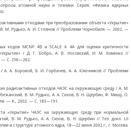
 Вопросы атомной науки и техники. Серия: «Физика ядерных
0.
оактивными отходами при преобразовании объ­екта «Укрытие»
й, В. М. Рудько, А. И. Стоянов // Проблеми Чорнобиля. — 2002. —
ых кодов MCNP 4B и SCALE 4. 4A для оценки кри­тичности
крытие» / Д. Г. Бобро, А. В. Носовский, И. М. Хоменко //
. — С. 256—262.
 А. А. Боровой, Б. И. Горбачев, А. А. Ключников // Проблеми
их радиоактивных отходов ЧАЭС на окружа­ющую среду / А. М.
убежанский, В. М. Рудько, А. А. Сизов, В. Н. Щербин, Ф. Мишу, О.
я. — К., 2002. — С. 183—191.
кта «Укрытие» ЧАЭС на окружающую среду при нор­мальной
ий, В. М. Рудько, А. А. Сизов, В. Н. Щер­бин // Тез. докл. LII
ии и структуре атомного ядра, 18—22 июня 2002 г., г. Москва.