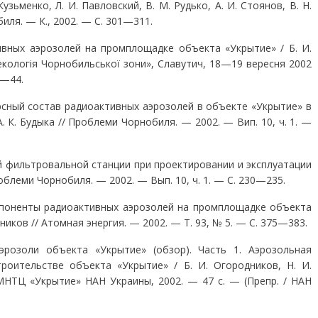
 Кузьменко, Л. И. Павловский, В. М. Рудько, А. И. Стоянов, В. Н.
биля. — К., 2002. — С. 301—311.
вных аэрозолей на промплощадке объекта «Укры­тие» / Б. И.
оекологiя Чорнобильської зони», Сла­вутич, 18—19 вересня 2002
3—44.
сный состав радиоактивных аэрозолей в объ­екте «Укрытие» в
. К. Будыка // Проблеми Чорнобиля. — 2002. — Вип. 10, ч. 1. —
й фильтровальной станции при проектирова­нии и эксплуатации
облеми Чорнобиля. — 2002. — Вып. 10, ч. 1. — С. 230—235.
поненты радиоактивных аэрозолей на промпло­щадке объекта
иков // Атомная энергия. — 2002. — Т. 93, № 5. — С. 375—383.
эрозоли объекта «Укрытие» (обзор). Часть 1. Аэрозо­льная
оительстве объекта «Укрытие» / Б. И. Ого­родников, Н. И.
МНТЦ «Укрытие» НАН Украины, 2002. — 47 с. — (Препр. / НАН