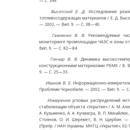
— С. 349.
Высотский Е. Д.
Исследование реал
топливосодержащих материалов / Е. Д. Высот
— 2002. — Вип. 9. — С. 38—40.
Гажиенко В. В.
Рекомендуемые час
мониторинге промплощадки ЧАЭС и зоны отч
Вип. 9. — С. 82—84.
Гончар В. В.
Динамика высокотемпе
конструкционными материалами РБМК / В. В.
9. — С. 25—33.
Иванов В. Е.
Информационно-измерительн
Проблеми Чорнобиля. — 2002. — Вип. 9. — С
Измерение
угловых распределений инт
стабилизации объекта «Укрытие» / А. М. Алеши
А. Кузьменко, А. А. Кучмагра, В. П. Михайлюк, 
Стоянов, О. И. Шеремет, В. Н. Щербин. 
(Препр. / НАН Украины. МНТЦ «Укрытие»; 02-1