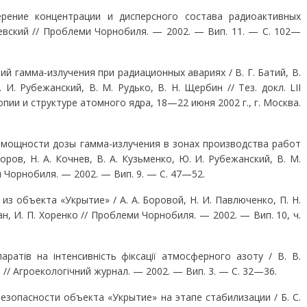
ерение концентрации и дисперсного состава радиоак­тивных
евский // Проблеми Чорнобиля. — 2002. — Вип. 11. — С. 102—
й гамма-излучения при радиационных ава­риях / В. Г. Батий, В.
 И. Рубежанский, В. М. Рудь­ко, В. Н. Щербин // Тез. докл. LII
ии и струк­туре атомного ядра, 18—22 июня 2002 г., г. Москва.
 мощности дозы гамма-излучения в зонах про­изводства работ
оров, Н. А. Кочнев, В. А. Кузь­менко, Ю. И. Рубежанский, В. М.
и Чорнобиля. — 2002. — Вип. 9. — С. 47—52.
з объекта «Укрытие» / А. А. Боровой, Н. И. Павлюченко, П. Н.
Хан, И. П. Хоренко // Проблеми Чорнобиля. — 2002. — Вип. 10, ч.
аратів на інтенсивність фіксації атмосферного азо­ту / В. В.
 // Агроекологічний журнал. — 2002. — Вип. 3. — С. 32—36.
зопасности объекта «Укрытие» на этапе ста­билизации / Б. С.