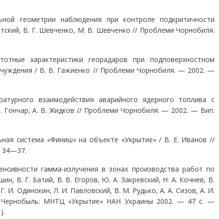
ьной геометрии наблюдения при контроле подкритич­ности
ский, В. Г. Шевченко, М. В. Шевченко // Проблеми Чорнобиля.
тотные характеристики георадаров при подповерхнос­тном
уждения / В. В. Гажиенко // Проблеми Чорнобиля. — 2002. —
ратурного взаимодействия аварийного ядерного то­плива с
 Гончар, А. В. Жидков // Проблеми Чорнобиля. — 2002. — Вип.
ая система «Финиш» на объекте «Укрытие» / В. Е. Иванов //
. 34—37.
енсивности гамма-излучения в зонах производства работ по
н, В. Г. Батий, В. В. Егоров, Ю. А. Закревский, Н. А. Кочнев, В.
Г. И. Одинокин, Л. И. Павловский, В. М. Рудько, А. А. Сизов, А. И.
— Чернобыль: МНТЦ «Укрытие» НАН Украины 2002. — 47 с. —
).