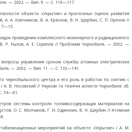
ля. — 2002. — Вип. 9. — С. 110—117.
пасности объекта «Укрытие» и прогноз­ных оценок развития
 А. А. Ключников, В. А. Краснов, В. Н. Щербин, С. П. Орехов //
. 7—15.
рядок проведения комплексного инженерного и радиационного
В. Р. Рылов, А. Е. Скрипов // Проблеми Чорнобиля. — 2002. —
 вопросы управления сроком службы атомных электрических
биля. — 2002. — Вип. 11. — С. 132—141.
о чернобыльского центра и его роль в работах по снятию с
А. В. Носовский // Наукові та технічні аспекти Чорнобиля: зб.
 С. 54—61.
етров системы контроля топливосодержащих мате­риалов на
густов, О. С. Молчанов, Г. И. Одинокин, В. Н. Щербин // Атомная
8.
табилизационных мероприятий на объекте «Укрытие» / А. М.