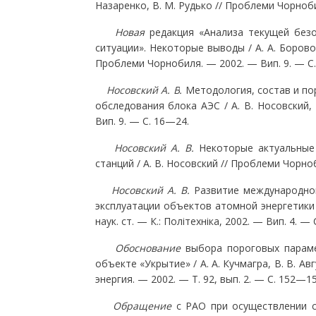
Назаренко, В. М. Рудько // Проблеми Чорноби
Новая
редакция «Анализа текущей безо
ситуации». Некоторые выводы / А. А. Боровой,
Проблеми Чорнобиля. — 2002. — Вип. 9. — С
Носовский А. В.
Методология, состав и по
обследования блока АЭС / А. В. Носовский, 
Вип. 9. — С. 16—24.
Носовский А. В.
Некоторые актуальные
станций / А. В. Носовский // Проблеми Чорно
Носовский А. В.
Развитие международног
эксплуатации объектов атомной энергетики / 
наук. ст. — К.: Політехніка, 2002. — Вип. 4. —
Обоснование
выбора пороговых парам
объекте «Укрытие» / А. А. Кучмагра, В. В. Ав
энергия. — 2002. — Т. 92, вып. 2. — С. 152—15
Обращение
с РАО при осуществлении с