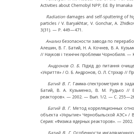
Activities about Chernobyl NPP; Еd. By Imanaka
Radiation
damages and self-sputtering of hi
particles / V. Baryakhtar, V. Gonchar, A. Zhid
3(31). — Р. 449—471.
Анализ
безопасности завода по перерабо
Алешин, В. Г. Батий, Н. А. Кочнев, В. А. Кузь
// Наукові і технічні проблеми Чорнобиля. — 
Андронов О. Б.
Підхід до питання очище
«Укриття» / О. Б. Андронов, О. Л. Стріхар //
Батий В. Г.
Гамма-спектрометрия в зада
Батий, В. А. Кузьменко, В. М. Рудько //
реакторов». — 2002. — Вып. 1/2. — С. 255—26
Батий В. Г.
Метод корреляционных отно
объекта «Укрытие» Чернобыльской АЭС» / В. 
Серия: «Физика ядерных реакторов». — 2002.
Батий В. Г.
Особенности ингаляционног