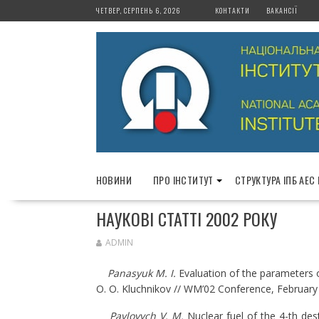
S
ЧЕТВЕР, СЕРПЕНЬ 6, 2026
КОНТАКТИ
ВАКАНСІЇ
k
i
p
t
o
c
o
n
t
e
НОВИНИ
ПРО ІНСТИТУТ
СТРУКТУРА ІПБ АЕС
n
t
НАУКОВІ СТАТТІ 2002 РОКУ
ADMIN
Panasyuk M. I.
Evaluation of the parameters o
O. O. Kluchnikov // WM’02 Conference, Februar
Pavlovych V. M.
Nuclear fuel of the 4-th de