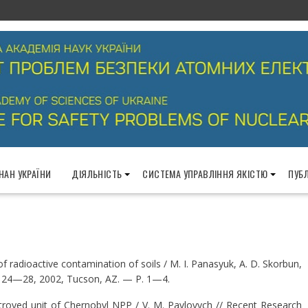
 НАН УКРАЇНИ
ДІЯЛЬНІСТЬ
СИСТЕМА УПРАВЛІННЯ ЯКІСТЮ
ПУБЛ
f radioactive contamination of soils / M. I. Panasyuk, A. D. Skorbun,
y 24—28, 2002, Tucson, AZ. — Р. 1—4.
stroyed unit of Chernobyl NPP / V. M. Pavlovych // Recent Research