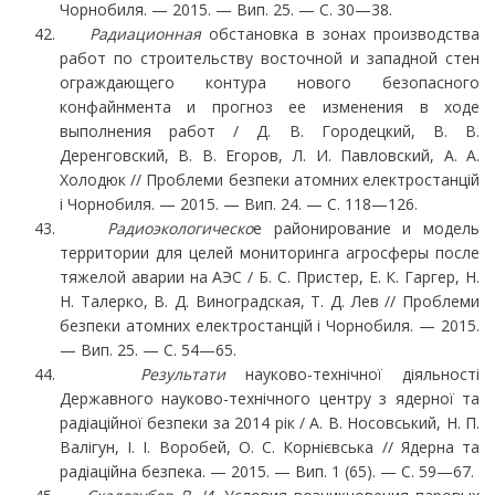
Чорнобиля. — 2015. — Вип. 25. — С. 30—38.
Радиационная
обстановка в зонах производства
работ по строительству восточной и за­падной стен
ограждающего контура нового безопасного
конфайнмента и прогноз ее измене­ния в ходе
выполнения работ / Д. В. Городецкий, В. В.
Деренговский, В. В. Егоров, Л. И. Пав­ловский, А. А.
Холодюк // Проблеми безпеки атомних електростанцій
і Чорнобиля. — 2015. — Вип. 24. — С. 118—126.
Радиоэкологическо
е районирование и модель
территории для целей мониторинга агрос­феры после
тяжелой аварии на АЭС / Б. С. Пристер, Е. К. Гаргер, Н.
Н. Талерко, В. Д. Ви­ноградская, Т. Д. Лев // Проблеми
безпеки атомних електростанцій і Чорнобиля. — 2015.
— Вип. 25. — С. 54—65.
Результати
науково-технічної діяльності
Державного науково-технічного центру з ядер­ної та
радіаційної безпеки за 2014 рік / А. В. Носовський, Н. П.
Валігун, І. І. Воробей, О. С. Кор­нієвська // Ядерна та
радіаційна безпека. — 2015. — Вип. 1 (65). — С. 59—67.