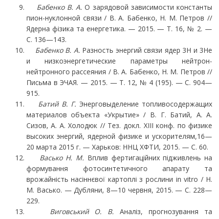
Бабенко В. А.
О зарядовой зависимости константы
пион-нуклонной связи / В. А. Бабенко, Н. М. Петров //
Ядерна фізика та енергетика. — 2015. — Т. 16, № 2. —
С. 136—143.
Бабенко В. А.
Разность энергий связи ядер 3H и 3He
и низкоэнергетические параметры нейтрон-
нейтронного рассеяния / В. А. Бабенко, Н. М. Петров //
Письма в ЭЧАЯ. — 2015. — Т. 12, № 4 (195). — С. 904—
915.
Батий В. Г.
Энерговыделение топливосодержащих
материалов объекта «Укрытие» / В. Г. Батий, А. А.
Сизов, А. А. Холодюк // Тез. докл. XIII конф. по физике
высоких энергий, ядерной физике и ускорителям,16—
20 марта 2015 г. — Харьков: ННЦ ХФТИ, 2015. — C. 60.
Васько Н. М.
Вплив фертигаційних підживлень на
формування фотосинтетичного апарату та
врожайність насіннєвої картоплі з рослини in vitro / Н.
М. Васько. — Дубляни, 8—10 черв­ня, 2015. — С. 228—
229.
Виговський О. В.
Аналіз, прогнозування та