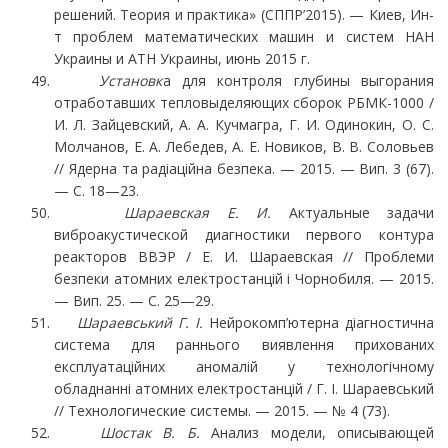
решений. Теория и практика» (СППР’2015). — Киев, Ин-
т проблем математических машин и систем НАН
Украины и АТН Украины, июнь 2015 г.
Установк
а для контроля глубины выгорания
отработавших тепловыделяющих сборок РБМК-1000 /
И. Л. Зайцевский, А. А. Кучмагра, Г. И. Одинокин, О. С.
Молчанов, Е. А. Лебедев, А. Е. Новиков, В. В. Соловьев
// Ядерна та радіаційна безпека. — 2015. — Вип. 3 (67).
— С. 18—23.
Шараевская Е. И.
Актуальные задачи
виброакустической диагностики первого контура
реакторов ВВЭР / Е. И. Шараевская // Проблеми
безпеки атомних електростанцій і Чорноби­ля. — 2015.
— Вип. 25. — С. 25—29.
Шараевський Г. І.
Нейрокомп’ютерна діагностична
система для раннього виявлення при­хованих
експлуатаційних аномалій у технологічному
обладнанні атомних електростанцій / Г. І. Шараевський
// Технологические системы. — 2015. — № 4 (73).
Шостак В. Б.
Анализ модели, описывающей