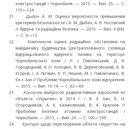
електростанцій і Чорнобиля. — 2015. — Вип. 25. — С.
115—124.
Дыбач А. М.
Оценка вероятности превышения
критериев безопасности / А. М. Дыбач, А. В. Носовский
// Ядерна та радіаційна безпека. — 2015. — Вип. 4 (68).
— С. 9—13.
Комплексн
а оцінка радіаційної обстановки на
майданчику будівництва Централізованого сховища
відпрацьованого ядерного палива на території
Чорнобильської зони / Л. І. Павлов­ський, Д. В.
Городецький, А. О. Холодюк, В. В. Деренговський, В. В.
Єгоров, І. А. Литвин, Є. П. Люшня, М. І. Павлюченко, В.
Єн-І. Хан // Проблеми Чорнобильської зони відчуження.
— 2015. — Вип. 13-14. — С. 62—69.
Контроль
выбросов радиоактивных аэрозолей из
объекта «Укрытие» в 2014 г. / В. Е. Хан, Б. И.
Огородников, А. К. Калиновский, В. А. Краснов //
Проблеми безпеки атомних електро­станцій і
Чорнобиля. — 2015. — Вип. 24. — С. 100—109.
Критерії
щодо перетворення об’єкта «Укриття» на