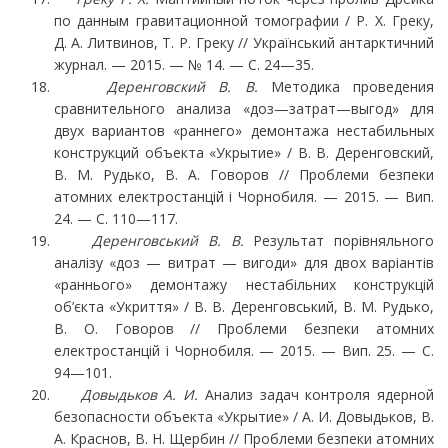
по данным гравитационной томогра­фии / P. X. Греку,
Д. А. Литвинов, Т. Р. Греку // Український антарктичний
журнал. — 2015. — № 14. — С. 24—35.
Деренговский В. В.
Методика проведения
сравнительного анализа «доз—затрат—выгод» для
двух вариантов «раннего» демонтажа нестабильных
конструкций объекта «Укрытие» / В. В. Деренговский,
В. М. Рудько, В. А. Говоров // Проблеми безпеки
атомних електростанцій і Чорнобиля. — 2015. — Вип.
24. — С. 110—117.
Деренговський В. В.
Результат порівняльного
аналізу «доз — витрат — вигоди» для двох варіантів
«раннього» демонтажу нестабільних конструкцій
об’єкта «Укриття» / В. В. Дерен­говський, В. М. Рудько,
В. О. Говоров // Проблеми безпеки атомних
електростанцій і Чорно­биля. — 2015. — Вип. 25. — С.
94—101.
Довыдьков А. И.
Анализ задач контроля ядерной
безопасности объекта «Укрытие» / А. И. Довыдьков, В.
А. Краснов, В. Н. Щербин // Проблеми безпеки атомних