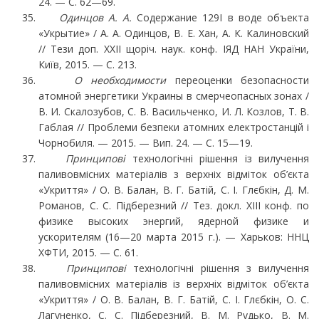
24. — С. 62—69.
Одинцов А. А.
Содержание 129I в воде объекта
«Укрытие» / А. А. Одинцов, В. Е. Хан, А. К. Ка­линовский
// Тези доп. ХХІІ щоріч. наук. конф. ІЯД НАН України,
Київ, 2015. — С. 213.
О необходимости
переоценки безопасности
атомной энергетики Украины в смерчеопас­ных зонах /
В. И. Скалозубов, С. В. Васильченко, И. Л. Козлов, Т. В.
Габлая // Проблеми безпе­ки атомних електростанцій і
Чорнобиля. — 2015. — Вип. 24. — С. 15—19.
Принципові
технологічні рішення із вилучення
паливовмісних матеріалів з верхніх від­міток об’єкта
«Укриття» / О. В. Балан, В. Г. Батій, С. І. Глєбкін, Д. М.
Романов, С. С. Підбе­резний // Тез. докл. XIII конф. по
физике высоких энергий, ядерной физике и
ускорителям (16—20 марта 2015 г.). — Харьков: ННЦ
ХФТИ, 2015. — C. 61.
Принципові
технологічні рішення з вилучення
паливовмісних матеріалів із верхніх відмі­ток об’єкта
«Укриття» / О. В. Балан, В. Г. Батій, С. І. Глєбкін, О. С.
Лагуненко, С. С. Підберез­ний, В. М. Рудько, В. М.