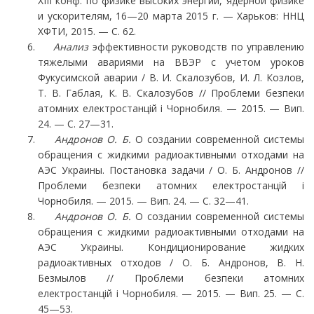
XIII конф. по физике высоких энергий, ядерной физике
и ускорителям, 16—20 марта 2015 г. — Харьков: ННЦ
ХФТИ, 2015. — C. 62.
Анализ
эффективности руководств по управлению
тяжелыми авариями на ВВЭР с учетом уроков
Фукусимской аварии / В. И. Скалозубов, И. Л. Козлов,
Т. В. Габлая, К. В. Скалозубов // Проблеми безпеки
атомних електростанцій і Чорнобиля. — 2015. — Вип.
24. — С. 27—31.
Андронов О. Б.
О создании современной системы
обращения с жидкими радиоактивными отходами на
АЭС Украины. Постановка задачи / О. Б. Андронов //
Проблеми безпеки атом­них електростанцій і
Чорнобиля. — 2015. — Вип. 24. — С. 32—41.
Андронов О. Б.
О создании современной системы
обращения с жидкими радиоактивными отходами на
АЭС Украины. Кондиционирование жидких
радиоактивных отходов / О. Б. Ан­дронов, В. Н.
Безмылов // Проблеми безпеки атомних
електростанцій і Чорнобиля. — 2015. — Вип. 25. — С.
45—53.