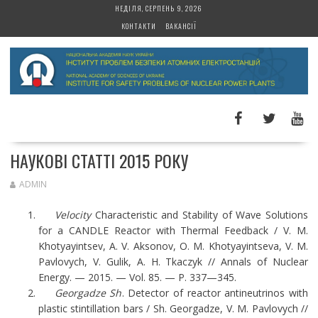
S
НЕДІЛЯ, СЕРПЕНЬ 9, 2026
k
КОНТАКТИ
ВАКАНСІЇ
i
p
t
o
c
o
n
t
НАУКОВІ СТАТТІ 2015 РОКУ
e
n
ADMIN
t
Velocity
Characteristic and Stability of Wave Solutions
for a CANDLE Reactor with Thermal Feedback / V. M.
Khotyayintsev, A. V. Aksonov, O. M. Khotyayintseva, V. M.
Pavlovych, V. Gulik, A. H. Tkaczyk // Annals of Nuclear
Energy. — 2015. — Vol. 85. — Р. 337—345.
Georgadze Sh
. Detector of reactor antineutrinos with
plastic stintillation bars / Sh. Georgadze, V. M. Pavlovych //