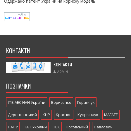
Одержано патент України на корисну модель
КОНТАКТИ
КОНТАКТИ
ADMIN
ПОЗНАЧКИ
ІПБ АЕС НАН України
Борисенко
Горанчук
Деренговський
КНР
Краснов
Купріянчук
МАГАТЕ
НАНУ
НАН України
НБК
Носовський
Павлович