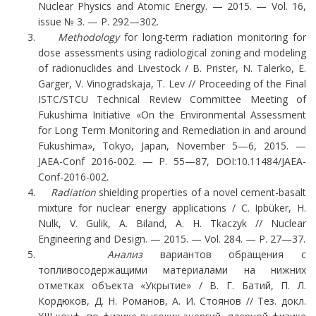
Nuclear Physics and Atomic Energy. — 2015. — Vol. 16,
issue № 3. — P. 292—302.
Methodology
for long-term radiation monitoring for
dose assessments using radiological zoning and modeling
of radionuclides and Livestock / B. Prister, N. Talerko, E.
Garger, V. Vinogradskaja, T. Lev // Proceeding of the Final
ISTC/STCU Technical Review Committee Meeting of
Fukushima Initiative «On the Environmental Assessment
for Long Term Monitoring and Remediation in and around
Fukushima», Tokyo, Japan, November 5—6, 2015. —
JAEA-Conf 2016-002. — P. 55—87, DOI:10.11484/JAEA-
Сonf-2016-002.
Radiation
shielding properties of a novel cement-basalt
mixture for nuclear energy applications / C. Ipbüker, H.
Nulk, V. Gulik, A. Biland, A. H. Tkaczyk // Nuclear
Engineering and Design. — 2015. — Vol. 284. — Р. 27—37.
Анализ
вариантов обращения с
топливосодержащими материалами на нижних
отметках объекта «Укрытие» / В. Г. Батий, П. Л.
Кордюков, Д. Н. Романов, А. И. Стоянов // Тез. докл.