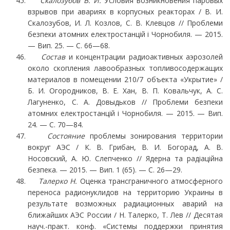
Скалозубов В. И.
Условия возникновения паровых
взрывов при авариях в корпусных ре­акторах / В. И.
Скалозубов, И. Л. Козлов, С. В. Клевцов // Проблеми
безпеки атомних електро­станцій і Чорнобиля. — 2015.
— Вип. 25. — С. 66—68.
Состав
и концентрации радиоактивных аэрозолей
около скопления лавообразных то­пливосодержащих
материалов в помещении 210/7 объекта «Укрытие» /
Б. И. Огородников, В. Е. Хан, В. П. Ковальчук, А. С.
Лагуненко, С. А. Довыдьков // Проблеми безпеки
атомних електростанцій і Чорнобиля. — 2015. — Вип.
24. — С. 70—84.
Состояние
проблемы зонирования территории
вокруг АЭС / К. В. Грибан, В. И. Богорад, А. В.
Носовский, А. Ю. Слепченко // Ядерна та радіаційна
безпека. — 2015. — Вип. 1 (65). — С. 26—29.
Талерко Н.
Оценка трансграничного атмосферного
переноса радионуклидов на террито­рию Украины в
результате возможных радиационных аварий на
ближайших АЭС России / Н. Талерко, Т. Лев // Десятая
науч.-практ. конф. «Системы поддержки принятия