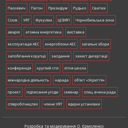
Паскевич
Патон
Президіум
Рудько
Сватюк
Сізов
УЯТ
Фукусіма
ЦСВЯП
Чорнобильська зона
аварія
атомна енергетика
виставка
експлуатація АЕС
енергоблоки АЕС
загальні збори
запобігання корупції
засідання
захист дисертації
конференція
круглий стіл
літня школа
міжнародна діяльність
нарада
об’єкт «Укриття»
проект
підписання угоди
семінар
спец. вчена рада
співробітництво
члени УЯТ
ядерні установки
Розробка та модерування О. Єрмоленко