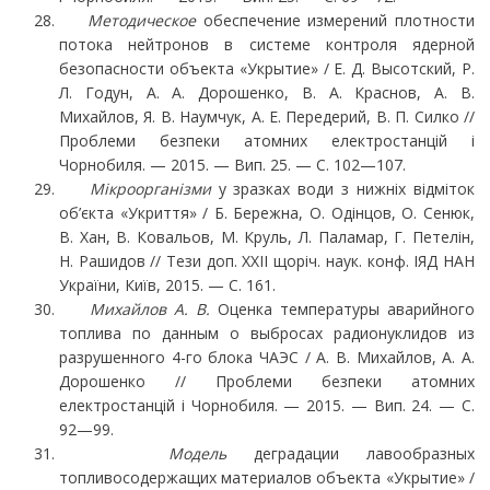
Методическое
обеспечение измерений плотности
потока нейтронов в системе контроля ядерной
безопасности объекта «Укрытие» / Е. Д. Высотский, Р.
Л. Годун, А. А. Дорошенко, В. А. Краснов, А. В.
Михайлов, Я. В. Наумчук, А. Е. Передерий, В. П. Силко //
Проблеми безпе­ки атомних електростанцій і
Чорнобиля. — 2015. — Вип. 25. — С. 102—107.
Мікроорганізми
у зразках води з нижніх відміток
об’єкта «Укриття» / Б. Бережна, О. Одінцов, О. Сенюк,
В. Хан, В. Ковальов, М. Круль, Л. Паламар, Г. Петелін,
Н. Рашидов // Тези доп. ХХІІ щоріч. наук. конф. ІЯД НАН
України, Київ, 2015. — С. 161.
Михайлов А. В.
Оценка температуры аварийного
топлива по данным о выбросах радио­нуклидов из
разрушенного 4-го блока ЧАЭС / А. В. Михайлов, А. А.
Дорошенко // Проблеми безпеки атомних
електростанцій і Чорнобиля. — 2015. — Вип. 24. — С.
92—99.
Модель
деградации лавообразных
топливосодержащих материалов объекта «Укрытие» /