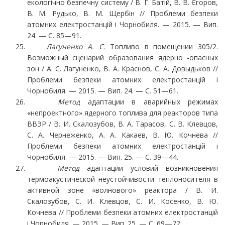
екологічно безпечну систему / В. Г. Ба­тій, В. В. Єгоров,
В. М. Рудько, В. М. Щербін // Проблеми безпеки
атомних електростанцій і Чорнобиля. — 2015. — Вип.
24. — С. 85—91.
Лагуненко А. С.
Топливо в помещении 305/2.
Возможный сценарий образования ядерно -опасных
зон / А. С. Лагуненко, В. А. Краснов, С. А. Довыдьков //
Проблеми безпеки атомних електростанцій і
Чорнобиля. — 2015. — Вип. 24. — С. 51—61.
Метод
адаптации в аварийных режимах
«непроектного» ядерного топлива для реакторов типа
ВВЭР / В. И. Скалозубов, В. А. Тарасов, С. В. Клевцов,
С. А. Чернеженко, А. А. Какаев, В. Ю. Кочнева //
Проблеми безпеки атомних електростанцій і
Чорнобиля. — 2015. — Вип. 25. — С. 39—44.
Метод
адаптации условий возникновения
термоакустической неустойчивости теплоноси­теля в
активной зоне «волнового» реактора / В. И.
Скалозубов, С. И. Клевцов, С. И. Косенко, В. Ю.
Кочнева // Проблеми безпеки атомних електростанцій
і Чорнобиля. — 2015. — Вип. 25. — С. 69—72.