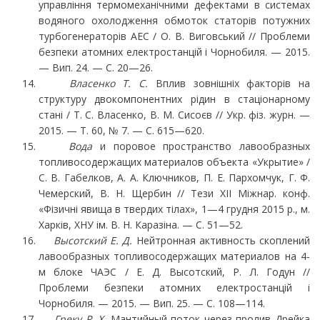
управління термомеханічними дефектами в си­стемах
водяного охолодження обмоток статорів потужних
турбогенераторів АЕС / О. В. Ви­говський // Проблеми
безпеки атомних електростанцій і Чорнобиля. — 2015.
— Вип. 24. — С. 20—26.
Власенко Т. С.
Вплив зовнішніх факторів на
структуру двокомпонентних рідин в ста­ціонарному
стані / Т. С. Власенко, В. М. Сисоєв // Укр. фіз. журн. —
2015. — Т. 60, № 7. — С. 615—620.
Вода
и поровое пространство лавообразных
топливосодержащих материалов объекта «Укрытие» /
С. В. Габелков, А. А. Ключников, П. Е. Пархомчук, Г. Ф.
Чемерский, В. Н. Щербин // Тези XII Міжнар. конф.
«Фізичні явища в твердих тілах», 1—4 грудня 2015 р., м.
Харків, ХНУ ім. В. Н. Каразіна. — С. 51—52.
Высотский Е. Д.
Нейтронная активность скоплений
лавообразных топливосодержащих материалов на 4-
м блоке ЧАЭС / Е. Д. Высотский, Р. Л. Годун //
Проблеми безпеки атомних електростанцій і
Чорнобиля. — 2015. — Вип. 25. — С. 108—114.
Греку P. X.
Мантийный поток через пролив Дрейка