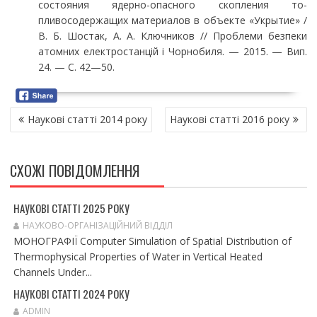
состояния ядерно-опасного скопления то­
пливосодержащих материалов в объекте «Укрытие» /
В. Б. Шостак, А. А. Ключников // Про­блеми безпеки
атомних електростанцій і Чорнобиля. — 2015. — Вип.
24. — С. 42—50.
Н
Наукові статті 2014 року
Наукові статті 2016 року
А
В
І
СХОЖІ ПОВІДОМЛЕННЯ
Г
А
Ц
НАУКОВІ СТАТТІ 2025 РОКУ
І
НАУКОВО-ОРГАНІЗАЦІЙНИЙ ВІДДІЛ
Я
МОНОГРАФІЇ Computer Simulation of Spatial Distribution of
З
Thermophysical Properties of Water in Vertical Heated
А
Channels Under...
П
НАУКОВІ СТАТТІ 2024 РОКУ
И
ADMIN
С