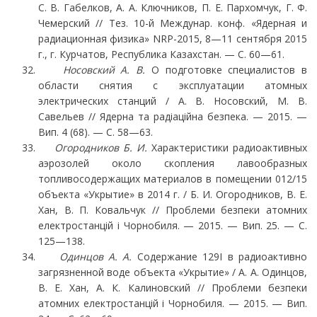
С. В. Габелков, А. А. Ключников, П. Е. Пархомчук, Г. Ф.
Чемерский // Тез. 10-й Междунар. конф. «Ядерная и
радиационная физика» NRP-2015, 8—11 сентября 2015
г., г. Курчатов, Респу­блика Казахстан. — С. 60—61.
Носовский А. В.
О подготовке специалистов в
области снятия с эксплуатации атомных
электрических станций / А. В. Носовский, М. В.
Савельев // Ядерна та радіаційна безпека. — 2015. —
Вип. 4 (68). — С. 58—63.
Огородников Б. И.
Характеристики радиоактивных
аэрозолей около скопления лавооб­разных
топливосодержащих материалов в помещении 012/15
объекта «Укрытие» в 2014 г. / Б. И. Огородников, В. Е.
Хан, В. П. Ковальчук // Проблеми безпеки атомних
електростанцій і Чорнобиля. — 2015. — Вип. 25. — С.
125—138.
Одинцов А. А.
Содержание 129I в радиоактивно
загрязненной воде объекта «Укрытие» / А. А. Одинцов,
В. Е. Хан, А. К. Калиновский // Проблеми безпеки
атомних електростанцій і Чорнобиля. — 2015. — Вип.