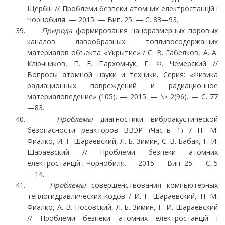
Щербін // Проблеми безпеки атомних електростанцій і
Чорнобиля. — 2015. — Вип. 25. — С. 83—93.
Природа
формирования наноразмерных поровых
каналов лавообразных топливосодер­жащих
материалов объекта «Укрытие» / С. В. Габелков, А. А.
Ключников, П. Е. Пархомчук, Г. Ф. Чемерский //
Вопросы атомной науки и техники. Серия: «Физика
радиационных по­вреждений и радиационное
материаловедение» (105). — 2015. — № 2(96). — С. 77
—83.
Проблемы
диагностики виброакустической
безопасности реакторов ВВЭР (Часть 1) / Н. М.
Фиалко, И. Г. Шараевский, Л. Б. Зимин, С. В. Бабак, Г. И.
Шараевский // Проблеми без­пеки атомних
електростанцій і Чорнобиля. — 2015. — Вип. 25. — С. 5
—14.
Проблемы
совершенствования компьютерных
теплогидравлических кодов / И. Г. Шара­евский, Н. М.
Фиалко, А. В. Носовский, Л. Б. Зимин, Г. И. Шараевский
// Проблеми безпеки атомних електростанцій і