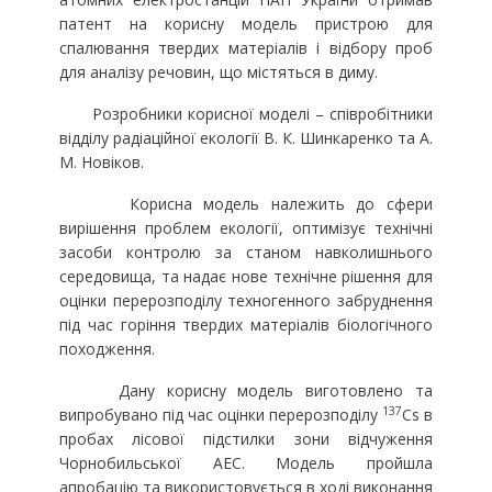
патент на корисну модель пристрою для
спалювання твердих матеріалів і відбору проб
для аналізу речовин, що містяться в диму.
Розробники корисної моделі – співробітники
відділу радіаційної екології В. К. Шинкаренко та А.
М. Новіков.
Корисна модель належить до сфери
вирішення проблем екології, оптимізує технічні
засоби контролю за станом навколишнього
середовища, та надає нове технічне рішення для
оцінки перерозподілу техногенного забруднення
під час горіння твердих матеріалів біологічного
походження.
Дану корисну модель виготовлено та
137
випробувано під час оцінки перерозподілу
Cs в
пробах лісової підстилки зони відчуження
Чорнобильської АEС. Модель пройшла
апробацію та використовується в ході виконання