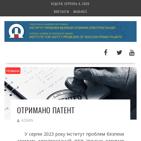
S
НЕДІЛЯ, СЕРПЕНЬ 9, 2026
k
КОНТАКТИ
ВАКАНСІЇ
i
p
t
o
c
o
n
t
Новини
e
n
t
ОТРИМАНО ПАТЕНТ
ADMIN
У серпні 2023 року Інститут проблем безпеки
атомних електростанцій НАН України отримав