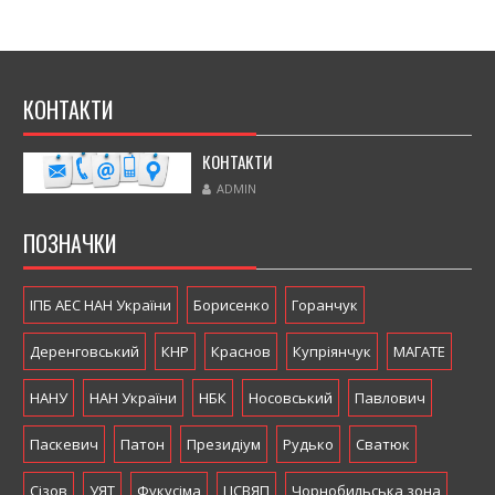
КОНТАКТИ
КОНТАКТИ
ADMIN
ПОЗНАЧКИ
ІПБ АЕС НАН України
Борисенко
Горанчук
Деренговський
КНР
Краснов
Купріянчук
МАГАТЕ
НАНУ
НАН України
НБК
Носовський
Павлович
Паскевич
Патон
Президіум
Рудько
Сватюк
Сізов
УЯТ
Фукусіма
ЦСВЯП
Чорнобильська зона