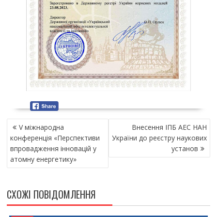
Н
V міжнародна
Внесення ІПБ АЕС НАН
А
конференція «Перспективи
України до реєстру наукових
В
впровадження інновацій у
установ
І
атомну енергетику»
Г
А
Ц
СХОЖІ ПОВІДОМЛЕННЯ
І
Я