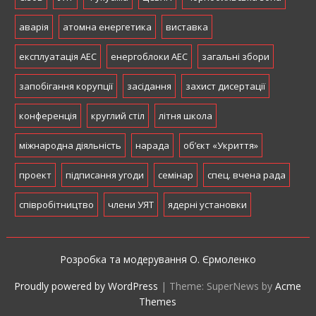
аварія
атомна енергетика
виставка
експлуатація АЕС
енергоблоки АЕС
загальні збори
запобігання корупції
засідання
захист дисертації
конференція
круглий стіл
літня школа
міжнародна діяльність
нарада
об’єкт «Укриття»
проект
підписання угоди
семінар
спец. вчена рада
співробітництво
члени УЯТ
ядерні установки
Розробка та модерування О. Єрмоленко
Proudly powered by WordPress
|
Theme: SuperNews by
Acme
Themes