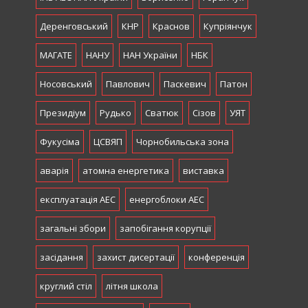
Деренговський
КНР
Краснов
Купріянчук
МАГАТЕ
НАНУ
НАН України
НБК
Носовський
Павлович
Паскевич
Патон
Президіум
Рудько
Сватюк
Сізов
УЯТ
Фукусіма
ЦСВЯП
Чорнобильська зона
аварія
атомна енергетика
виставка
експлуатація АЕС
енергоблоки АЕС
загальні збори
запобігання корупції
засідання
захист дисертації
конференція
круглий стіл
літня школа