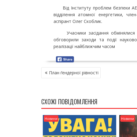
Від Інституту проблем безпеки АЕС 
відділення атомної енергетики, чл
аспірант Олег Скоблик.
Учасники засідання обмінялися ін
обговорили заходи та події науково
реалізації найближчим часом
Н
План ґендерної рівності
А
В
І
Г
СХОЖІ ПОВІДОМЛЕННЯ
А
Ц
І
Новини
Новини
Я
З