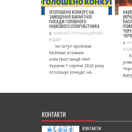
А
П
ОГОЛОШЕНО КОНКУРС НА
НАУК
И
ЗАМІЩЕННЯ ВАКАНТНОЇ
УКРА
С
ПОСАДИ ГОЛОВНОГО
НАС
І
НАУКОВОГО СПІВРОБІТНИКА
ПОЖЕ
ЧОРН
В
НАУКОВО-ОРГАНІЗАЦІЙНИЙ
ЧЕРВ
ВІДДІЛ
НА
Інститут проблем
ВІДД
безпеки атомних
Вна
електростанцій НАН
улам
України 1 серпня 2026 року
Чорн
оголошує конкурс на...
відч
КОНТАКТИ
КОНТАКТИ