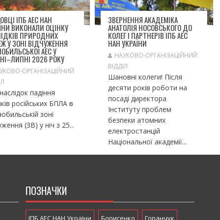
ОВЦІ ІПБ АЕС НАН
ЗВЕРНЕННЯ АКАДЕМІКА
ЇНИ ВИКОНАЛИ ОЦІНКУ
АНАТОЛІЯ НОСОВСЬКОГО ДО
ЛІДКІВ ПРИРОДНИХ
КОЛЕГ І ПАРТНЕРІВ ІПБ АЕС
Ж У ЗОНІ ВІДЧУЖЕННЯ
НАН УКРАЇНИ
ОБИЛЬСЬКОЇ АЕС У
НАУКОВО-ОРГАНІЗАЦІЙНИЙ
НІ–ЛИПНІ 2026 РОКУ
ВІДДІЛ
УКОВО-ОРГАНІЗАЦІЙНИЙ
Шановні колеги! Після
ІЛ
десяти років роботи на
слідок падіння
посаді директора
ків російських БПЛА в
Інституту проблем
обильській зоні
безпеки атомних
уження (ЗВ) у ніч з 25...
електростанцій
Національної академії...
ПОЗНАЧКИ
ІПБ АЕС НАН України
Борисенко
Горанчук