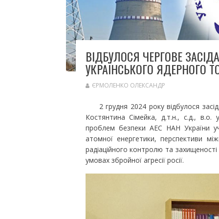
ВІДБУЛОСЯ ЧЕРГОВЕ ЗАСІД
УКРАЇНСЬКОГО ЯДЕРНОГО Т
ЄРМОЛЕНКО ОЛЕКСАНДР
2 грудня 2024 року відбулося засідан
Костянтина Сімейка, д.т.н., с.д., в.о
проблем безпеки АЕС НАН України уч
атомної енергетики, перспективи між
радіаційного контролю та захищеності 
умовах збройної агресії росії.