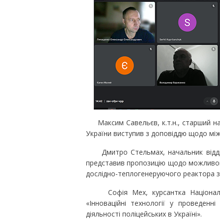
Максим Савельєв, к.т.н., старший на
України виступив з доповіддю щодо міжн
Дмитро Стельмах, начальник відділ
представив пропозицію щодо можливого
дослідно-теплогенеруючого реактора з
Софія Мех, курсантка Національно
«Інноваційні технології у проведенн
діяльності поліцейських в Україні».