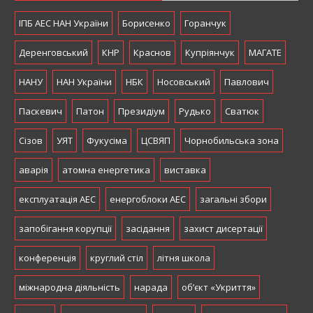
ІПБ АЕС НАН України
Борисенко
Горанчук
Деренговський
КНР
Краснов
Купріянчук
МАГАТЕ
НАНУ
НАН України
НБК
Носовський
Павлович
Паскевич
Патон
Президіум
Рудько
Сватюк
Сізов
УЯТ
Фукусіма
ЦСВЯП
Чорнобильська зона
аварія
атомна енергетика
виставка
експлуатація АЕС
енергоблоки АЕС
загальні збори
запобігання корупції
засідання
захист дисертації
конференція
круглий стіл
літня школа
міжнародна діяльність
нарада
об’єкт «Укриття»