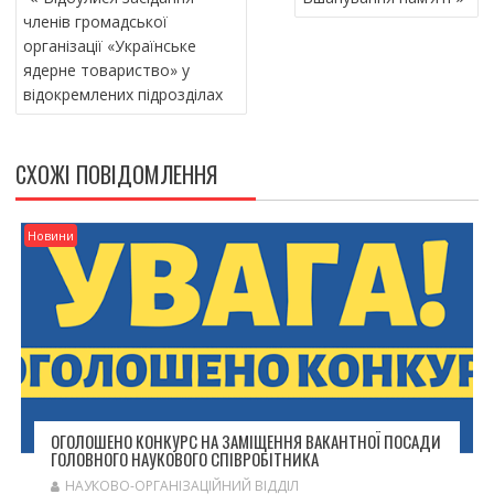
А
членів громадської
В
організації «Українське
І
ядерне товариство» у
Г
відокремлених підрозділах
А
Ц
І
СХОЖІ ПОВІДОМЛЕННЯ
Я
З
А
Новини
П
И
С
І
В
ОГОЛОШЕНО КОНКУРС НА ЗАМІЩЕННЯ ВАКАНТНОЇ ПОСАДИ
ГОЛОВНОГО НАУКОВОГО СПІВРОБІТНИКА
НАУКОВО-ОРГАНІЗАЦІЙНИЙ ВІДДІЛ