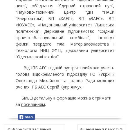
цикл”, об’єднання “Ядерний страховий пул”,
“Науково-технічний центр “ДП “НАЕК
“Енергоатом”, ВП «ХАЕС», ВП «ЗАЕС», ВП
«ЮУАЕС», «Національний університет “Львівська
політехніка”, Державне підприємство “Східний
гірничо-збагачувальний комбінат”, Інститут
фізики твердого тіла, матеріалознавства і
технологій ННЦ ХФТІ, Державний університет
“Одеська політехніка”.
Від ІПБ АЕС в даній зустрічі приймали участь
голова відокремленого підрозділу ГО «УкрЯТ»
Олександр Михайлов та голова Ради молодих
вчених ІПБ АЕС Сергій Купріянчук.
Більш детальну інформацію можна отримати
за
посиланням
.
Н
Відбулися засідання
Вшанування пам’яті