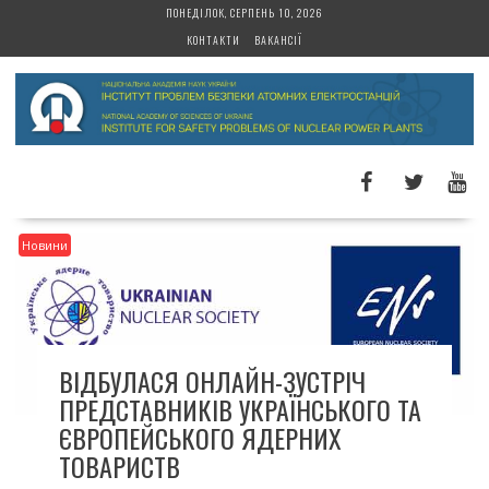
S
ПОНЕДІЛОК, СЕРПЕНЬ 10, 2026
k
КОНТАКТИ
ВАКАНСІЇ
i
p
t
o
c
o
n
t
Новини
e
n
t
ВІДБУЛАСЯ ОНЛАЙН-ЗУСТРІЧ
ПРЕДСТАВНИКІВ УКРАЇНСЬКОГО ТА
ЄВРОПЕЙСЬКОГО ЯДЕРНИХ
ТОВАРИСТВ