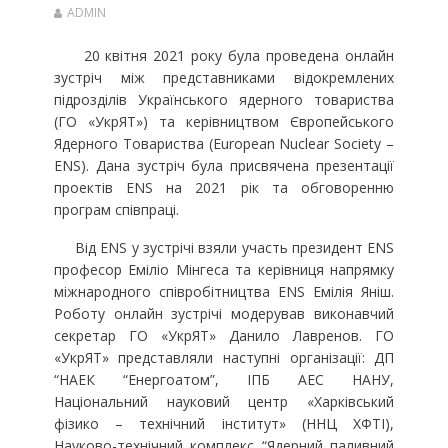
ADMIN
20 квітня 2021 року була проведена онлайн
зустріч між представниками відокремлених
підрозділів Українського ядерного товариства
(ГО «УкрЯТ») та керівництвом Європейського
Ядерного Товариства (European Nuclear Society –
ENS). Дана зустріч була присвячена презентації
проектів ENS на 2021 рік та обговоренню
програм співпраці.
Від ENS у зустрічі взяли участь президент ENS
професор Еміліо Мінгеса та керівниця напрямку
міжнародного співробітництва ENS Емілія Яніш.
Роботу онлайн зустрічі модерував виконавчий
секретар ГО «УкрЯТ» Данило Лавренов. ГО
«УкрЯТ» представляли наступні організації: ДП
“НАЕК “Енергоатом”, ІПБ АЕС НАНУ,
Національний науковий центр «Харківський
фізико – технічний інститут» (ННЦ ХФТІ),
Науково-технічний комплекс “Ядерний паливний