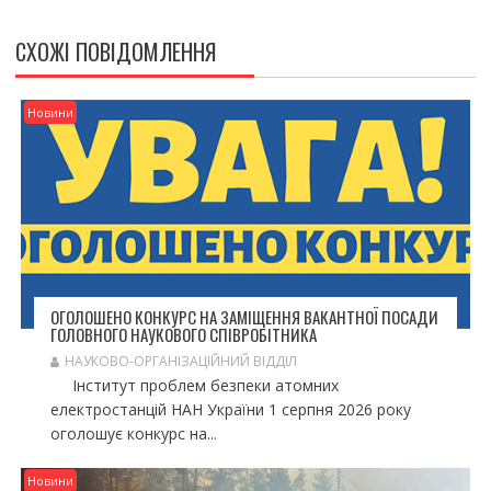
Ц
І
СХОЖІ ПОВІДОМЛЕННЯ
Я
З
А
Новини
П
И
С
І
В
ОГОЛОШЕНО КОНКУРС НА ЗАМІЩЕННЯ ВАКАНТНОЇ ПОСАДИ
ГОЛОВНОГО НАУКОВОГО СПІВРОБІТНИКА
НАУКОВО-ОРГАНІЗАЦІЙНИЙ ВІДДІЛ
Інститут проблем безпеки атомних
електростанцій НАН України 1 серпня 2026 року
оголошує конкурс на...
Новини