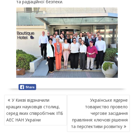
та радіаційної безпеки.
Н
У Києві відзначили
Українське ядерне
А
кращих науковців столиці,
товариство провело
В
серед яких співробітник ІПБ
чергове засідання
І
АЕС НАН України
правління: ключові рішення
Г
та перспективи розвитку
А