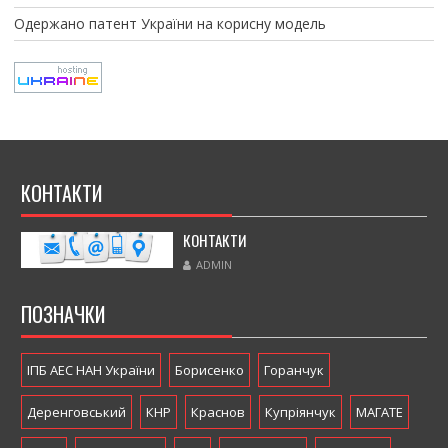
Одержано патент України на корисну модель
КОНТАКТИ
КОНТАКТИ
ADMIN
ПОЗНАЧКИ
ІПБ АЕС НАН України
Борисенко
Горанчук
Деренговський
КНР
Краснов
Купріянчук
МАГАТЕ