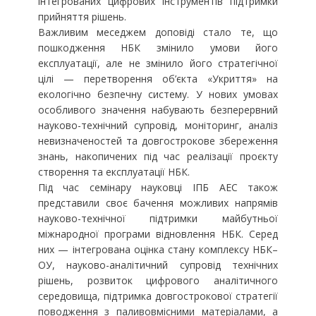
інтегрованих цифрових інструментів підтримки
прийняття рішень.
Важливим меседжем доповіді стало те, що
пошкодження НБК змінило умови його
експлуатації, але не змінило його стратегічної
цілі — перетворення об’єкта «Укриття» на
екологічно безпечну систему. У нових умовах
особливого значення набувають безперервний
науково-технічний супровід, моніторинг, аналіз
невизначеностей та довгострокове збереження
знань, накопичених під час реалізації проєкту
створення та експлуатації НБК.
Під час семінару науковці ІПБ АЕС також
представили своє бачення можливих напрямів
науково-технічної підтримки майбутньої
міжнародної програми відновлення НБК. Серед
них — інтегрована оцінка стану комплексу НБК–
ОУ, науково-аналітичний супровід технічних
рішень, розвиток цифрового аналітичного
середовища, підтримка довгострокової стратегії
поводження з паливовмісними матеріалами, а