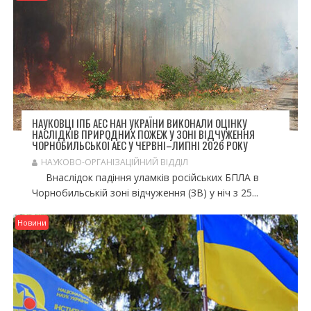
НАУКОВЦІ ІПБ АЕС НАН УКРАЇНИ ВИКОНАЛИ ОЦІНКУ
НАСЛІДКІВ ПРИРОДНИХ ПОЖЕЖ У ЗОНІ ВІДЧУЖЕННЯ
ЧОРНОБИЛЬСЬКОЇ АЕС У ЧЕРВНІ–ЛИПНІ 2026 РОКУ
НАУКОВО-ОРГАНІЗАЦІЙНИЙ ВІДДІЛ
Внаслідок падіння уламків російських БПЛА в
Чорнобильській зоні відчуження (ЗВ) у ніч з 25...
Новини