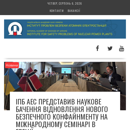
S
ЧЕТВЕР, СЕРПЕНЬ 6, 2026
k
КОНТАКТИ
ВАКАНСІЇ
i
p
t
o
c
o
n
t
Новини
e
n
t
ІПБ АЕС ПРЕДСТАВИВ НАУКОВЕ
БАЧЕННЯ ВІДНОВЛЕННЯ НОВОГО
БЕЗПЕЧНОГО КОНФАЙНМЕНТУ НА
МІЖНАРОДНОМУ СЕМІНАРІ В