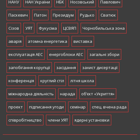
НАНУ
НАН України
НБК
Носовський
Павлович
Паскевич
Патон
Президіум
Рудько
Сватюк
Сізов
УЯТ
Фукусіма
ЦСВЯП
Чорнобильська зона
аварія
атомна енергетика
виставка
експлуатація АЕС
енергоблоки АЕС
загальні збори
запобігання корупції
засідання
захист дисертації
конференція
круглий стіл
літня школа
міжнародна діяльність
нарада
об’єкт «Укриття»
проект
підписання угоди
семінар
спец. вчена рада
співробітництво
члени УЯТ
ядерні установки