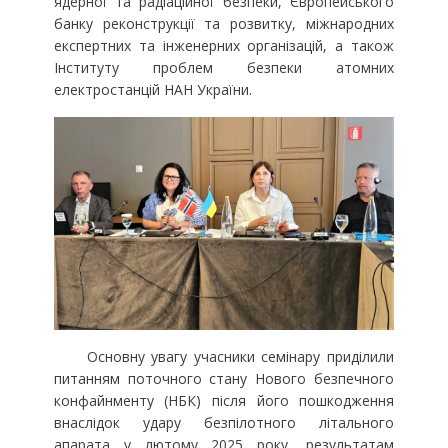
ядерної та радіаційної безпеки, Європейського
банку реконструкції та розвитку, міжнародних
експертних та інженерних організацій, а також
Інституту проблем безпеки атомних
електростанцій НАН України.
Основну увагу учасники семінару приділили
питанням поточного стану Нового безпечного
конфайнменту (НБК) після його пошкодження
внаслідок удару безпілотного літального
апарата у лютому 2025 року, результатам