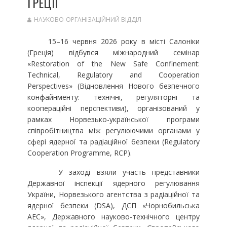
ГРЕЦІЇ
НАУКОВО-ОРГАНІЗАЦІЙНИЙ ВІДДІЛ
15–16 червня 2026 року в місті Салоніки
(Греція) відбувся міжнародний семінар
«Restoration of the New Safe Confinement:
Technical, Regulatory and Cooperation
Perspectives» (Відновлення Нового безпечного
конфайнменту: технічні, регуляторні та
коопераційні перспективи), організований у
рамках Норвезько-української програми
співробітництва між регулюючими органами у
сфері ядерної та радіаційної безпеки (Regulatory
Cooperation Programme, RCP).
У заході взяли участь представники
Державної інспекції ядерного регулювання
України, Норвезького агентства з радіаційної та
ядерної безпеки (DSA), ДСП «Чорнобильська
АЕС», Державного науково-технічного центру