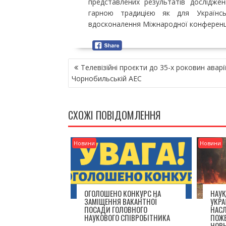
представлених результатів дослідже
гарною традицією як для Українс
вдосконалення Міжнародної конференц
Н
Телевізійні проєкти до 35-х роковин аварії
А
Чорнобильській АЕС
В
І
Г
СХОЖІ ПОВІДОМЛЕННЯ
А
Ц
І
Новини
Новини
Я
З
А
П
ОГОЛОШЕНО КОНКУРС НА
НАУК
И
ЗАМІЩЕННЯ ВАКАНТНОЇ
УКРА
С
ПОСАДИ ГОЛОВНОГО
НАС
І
НАУКОВОГО СПІВРОБІТНИКА
ПОЖЕ
ЧОРН