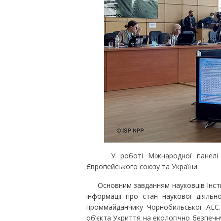
У роботі Міжнародної панелі в о
Європейського союзу та України.
Основним завданням науковців Інстит
інформації про стан наукової діяльн
проммайданчику Чорнобильської АЕС.
об’єкта Укриття на екологічно безпеч