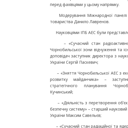
перед фахівцями у цьому напрямку.
Модерування Міжнародної панелі зд
товариства Данило Лавренов.
Науковцями ІПБ АЕС були представлені
– «Сучасний стан радіоактивно 
Чорнобильської зони відчуження та існ
доповідач заступник директора з нау
України Сергій Паскевич;
– «Зняття Чорнобильської АЕС з експ
розвитку майданчика» – заступн
стратегічного планування Чорно
Кучинський;
– «Діяльність з перетворення об’єкт
безпечну систему» – старший науковий
України Максим Савельєв;
– «Сучасний стан радіаційної та ядерн