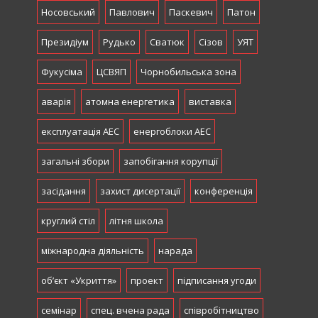
Носовський
Павлович
Паскевич
Патон
Президіум
Рудько
Сватюк
Сізов
УЯТ
Фукусіма
ЦСВЯП
Чорнобильська зона
аварія
атомна енергетика
виставка
експлуатація АЕС
енергоблоки АЕС
загальні збори
запобігання корупції
засідання
захист дисертації
конференція
круглий стіл
літня школа
міжнародна діяльність
нарада
об’єкт «Укриття»
проект
підписання угоди
семінар
спец. вчена рада
співробітництво