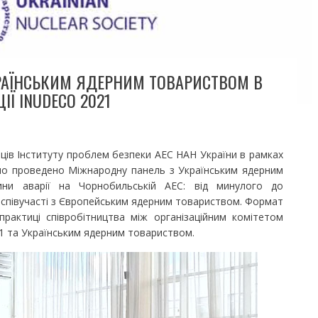
РАЇНСЬКИМ ЯДЕРНИМ ТОВАРИСТВОМ В
Ї INUDECO 2021
ців Інституту проблем безпеки АЕС НАН України в рамках
о проведено Міжнародну панель з Українським ядерним
ини аварії на Чорнобильській АЕС: від минулого до
 співучасті з Європейським ядерним товариством. Формат
практиці співробітництва між організаційним комітетом
 та Українським ядерним товариством.