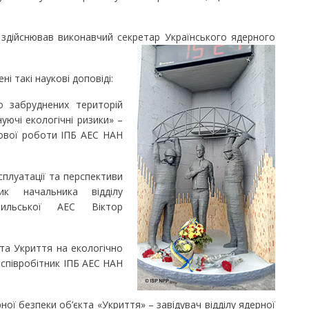
ійснював виконавчий секретар Українського ядерного
 такі наукові доповіді:
забруднених територій
уючі екологічні ризики» –
кової роботи ІПБ АЕС НАН
луатації та перспективи
ик начальника відділу
бильської АЕС Віктор
а Укриття на екологічно
 співробітник ІПБ АЕС НАН
ої безпеки об’єкта «Укриття» – завідувач відділу ядерної