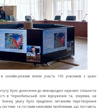
нлайн-режимі взяли участь 150 учасників з країн
уту було донесення до міжнародної наукової спільноти
ості в Чорнобильській зоні відчуження та, зокрема, на
 Значну увагу було приділено питанням перетворення
ну систему та гострим науковим проблемам, що постають