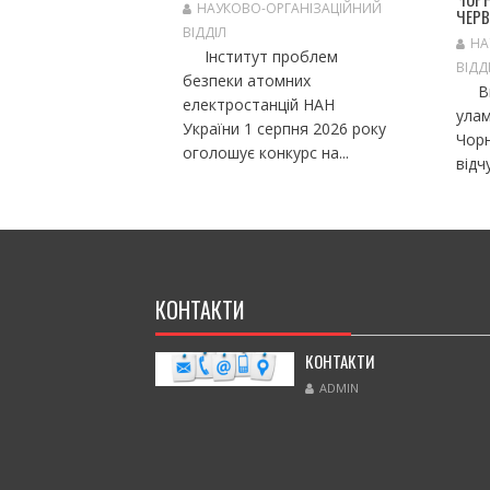
В
НАУКОВО-ОРГАНІЗАЦІЙНИЙ
ЧЕРВ
ВІДДІЛ
НА
Інститут проблем
ВІДД
безпеки атомних
Вна
електростанцій НАН
улам
України 1 серпня 2026 року
Чорн
оголошує конкурс на...
відч
КОНТАКТИ
КОНТАКТИ
ADMIN