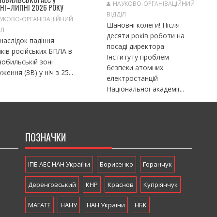
НАУКОВО-ОРГАНІЗАЦІЙНИЙ
НІ–ЛИПНІ 2026 РОКУ
ВІДДІЛ
УКОВО-ОРГАНІЗАЦІЙНИЙ
Шановні колеги! Після
ІЛ
десяти років роботи на
слідок падіння
посаді директора
ків російських БПЛА в
Інституту проблем
обильській зоні
безпеки атомних
уження (ЗВ) у ніч з 25...
електростанцій
Національної академії...
ПОЗНАЧКИ
ІПБ АЕС НАН України
Борисенко
Горанчук
Деренговський
КНР
Краснов
Купріянчук
МАГАТЕ
НАНУ
НАН України
НБК