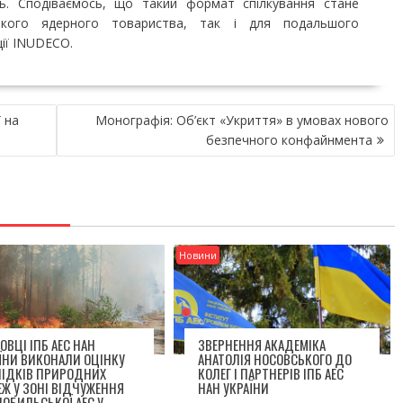
нь. Сподіваємось, що такий формат спілкування стане
ького ядерного товариства, так і для подальшого
ії INUDECO.
 на
Монографія: Об’єкт «Укриття» в умовах нового
безпечного конфайнмента
Новини
ОВЦІ ІПБ АЕС НАН
ЗВЕРНЕННЯ АКАДЕМІКА
ЇНИ ВИКОНАЛИ ОЦІНКУ
АНАТОЛІЯ НОСОВСЬКОГО ДО
ЛІДКІВ ПРИРОДНИХ
КОЛЕГ І ПАРТНЕРІВ ІПБ АЕС
Ж У ЗОНІ ВІДЧУЖЕННЯ
НАН УКРАЇНИ
ОБИЛЬСЬКОЇ АЕС У