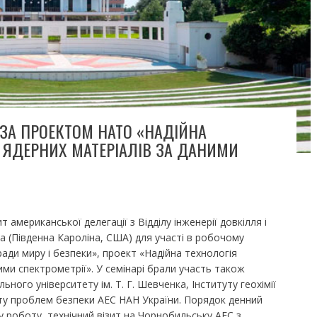
 ЗА ПРОЕКТОМ НАТО «НАДІЙНА
Ї ЯДЕРНИХ МАТЕРІАЛІВ ЗА ДАНИМИ
 американської делегації з Відділу інженерії довкілля і
 (Південна Кароліна, США) для участі в робочому
ади миру і безпеки», проект «Надійна технологія
ними спектрометрії». У семінарі брали участь також
ьного університету ім. Т. Г. Шевченка, Інституту геохімії
у проблем безпеки АЕС НАН України. Порядок денний
у роботу, технічний візит на Чорнобильську АЕС з