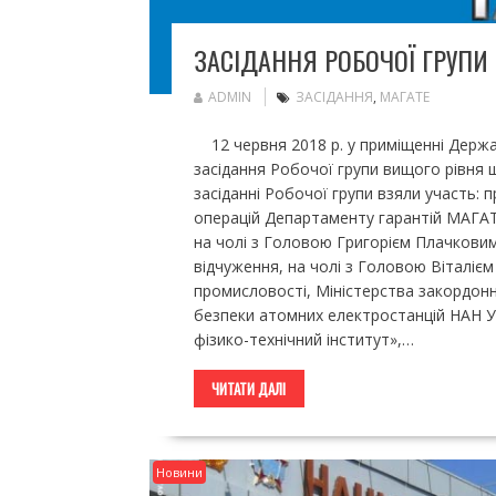
ЗАСІДАННЯ РОБОЧОЇ ГРУПИ
ADMIN
ЗАСІДАННЯ
,
МАГАТЕ
12 червня 2018 р. у приміщенні Держав
засідання Робочої групи вищого рівня 
засіданні Робочої групи взяли участь: 
операцій Департаменту гарантій МАГА
на чолі з Головою Григорієм Плачковим
відчуження, на чолі з Головою Віталієм
промисловості, Міністерства закордонни
безпеки атомних електростанцій НАН Ук
фізико-технічний інститут»,…
ЧИТАТИ ДАЛІ
Новини