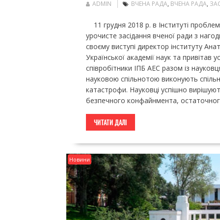
ADMIN
ВЧЕНА РАДА
,
ВЧЕНА РАДА
,
ЗА
11 грудня 2018 р. в Інституті проблем
урочисте засідання вченої ради з нагод
своєму виступі директор інституту Ана
Української академії наук та привітав 
співробітники ІПБ АЕС разом із науков
науковою спільнотою виконують спільні
катастрофи. Науковці успішно вирішуют
безпечного конфайнмента, остаточного
ЧИТАТИ ДАЛІ
Новини