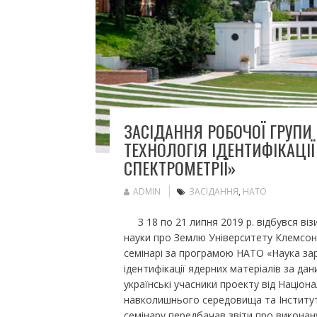
ЗАСІДАННЯ РОБОЧОЇ ГРУПИ
ТЕХНОЛОГІЯ ІДЕНТИФІКАЦІ
СПЕКТРОМЕТРІЇ»
ADMIN
ЗАСІДАННЯ
,
НАТО
З 18 по 21 липня 2019 р. відбувся візит
науки про Землю Університету Клемсона
семінарі за програмою НАТО «Наука зар
ідентифікації ядерних матеріалів за да
українські учасники проекту від Націонал
навколишнього середовища та Інститут
семінару передбачав звіти про виконан