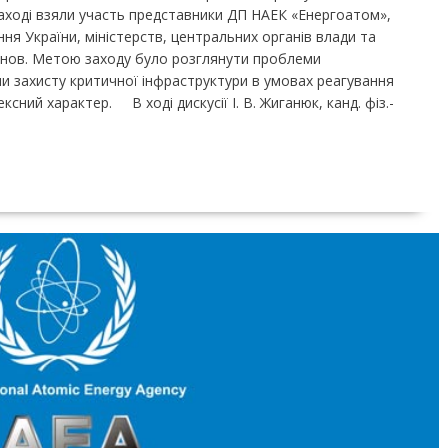
 У заході взяли участь представники ДП НАЕК «Енергоатом»,
ня України, міністерств, центральних органів влади та
танов. Метою заходу було розглянути проблеми
тами захисту критичної інфраструктури в умовах реагування
ксний характер. В ході дискусії І. В. Жиганюк, канд. фіз.-