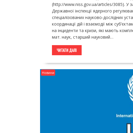
(http://www.niss.gov.ua/articles/3085).
Державної інспекції ядерного регулюван
спеціалізованих науково-дослідних ус
координації дій і взаємодії між суб’єк
на інциденти та кризи, які мають компле
мат. наук, старший науковий…
ЧИТАТИ ДАЛІ
Новини